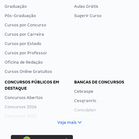
Graduação
Aulas Grátis
Pós-Graduação
Sugerir Curso
Cursos por Concurso
Cursos por Carreira
Cursos por Estado
Cursos por Professor
Oficina de Redação
Cursos Online Gratuitos
CONCURSOS PÚBLICOS EM
BANCAS DE CONCURSOS
DESTAQUE
Cebraspe
Concursos Abertos
Cesgranrio
Concursos 2026
Consulplan
Concursos 2025
FCC
Veja mais
Concurso Nacional Unificado
FGV
Concurso Ibama
Idecan