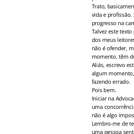
Trato, basicamen
vida e profissão.
progresso na carr
Talvez este text
dos meus leitores
não é ofender, 
momento, têm dú
Aliás, escrevo es
algum momento, q
fazendo errado.
Pois bem.
Iniciar na Advoca
uma concorrênci
não é algo impos
Lembro-me de ter
uma pessoa sent