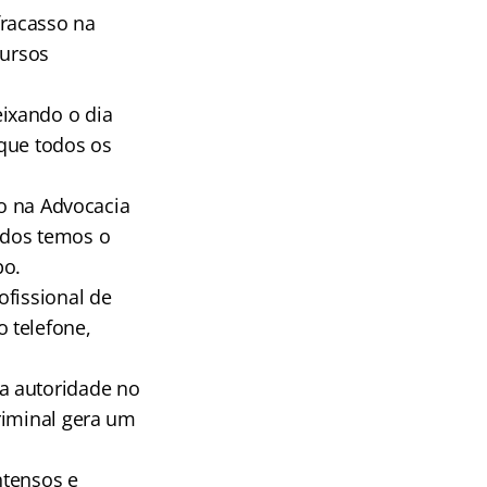
racasso na
cursos
ixando o dia
 que todos os
so na Advocacia
odos temos o
po.
ofissional de
 telefone,
a autoridade no
riminal gera um
ntensos e