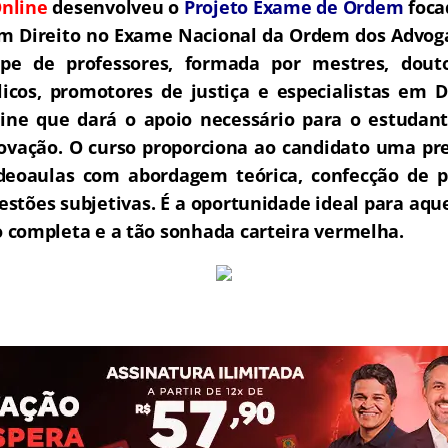
nline
desenvolveu o
Projeto Exame de Ordem
f
o
ca
m Direito no Exame Nacional da Ordem dos Advoga
e de professores, formada por mestres, douto
icos, promotores de justiça e especialistas em D
ne que dará o apoio necessário para o estudant
rovação.
O curso proporciona ao candidato uma pre
deoaulas com abordagem teórica, confecção de pe
estões subjetivas.
É a oportunidade ideal para aq
completa e a tão sonhada carteira vermelha.