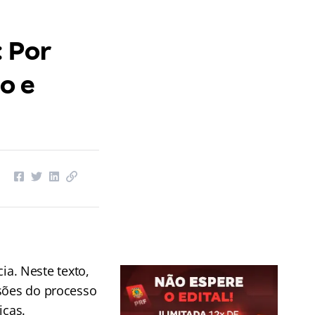
: Por
o e
a. Neste texto,
ssões do processo
icas.