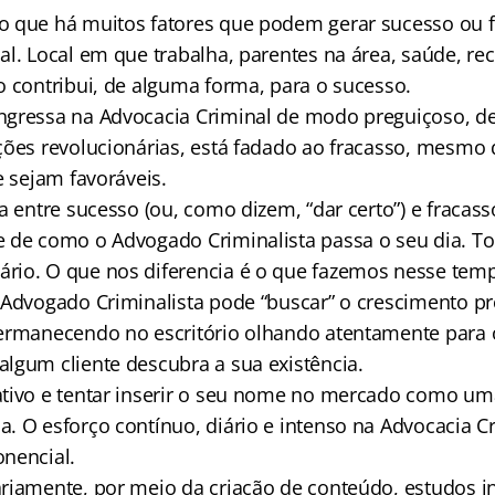
 que há muitos fatores que podem gerar sucesso ou f
al. Local em que trabalha, parentes na área, saúde, re
o contribui, de alguma forma, para o sucesso.
gressa na Advocacia Criminal de modo preguiçoso, de
ções revolucionárias, está fadado ao fracasso, mesmo
e sejam favoráveis.
a entre sucesso (ou, como dizem, “dar certo”) e fracas
 de como o Advogado Criminalista passa o seu dia. T
io. O que nos diferencia é o que fazemos nesse tem
 Advogado Criminalista pode “buscar” o crescimento pr
ermanecendo no escritório olhando atentamente para o
lgum cliente descubra a sua existência.
tivo e tentar inserir o seu nome no mercado como um
. O esforço contínuo, diário e intenso na Advocacia C
nencial.
riamente, por meio da criação de conteúdo, estudos i