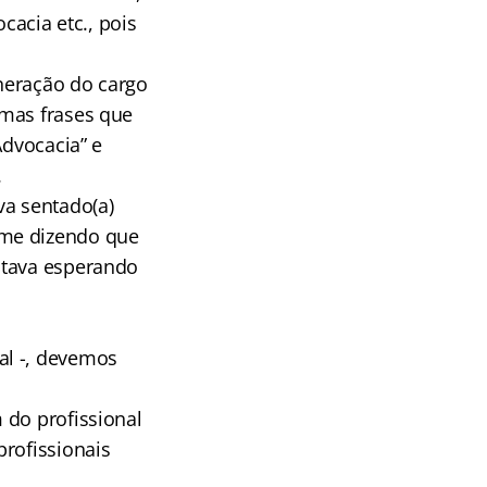
acia etc., pois
neração do cargo
umas frases que
Advocacia” e
.
va sentado(a)
 me dizendo que
stava esperando
al -, devemos
 do profissional
profissionais