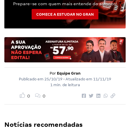
Prepare-se com quem mais entende do assunto!
COMECE A ESTUDAR NO GRAN
Por
Equipe Gran
Publicado em
25/10/19
• Atualizado em
11/11/19
1 min. de leitura
0
0
Notícias recomendadas