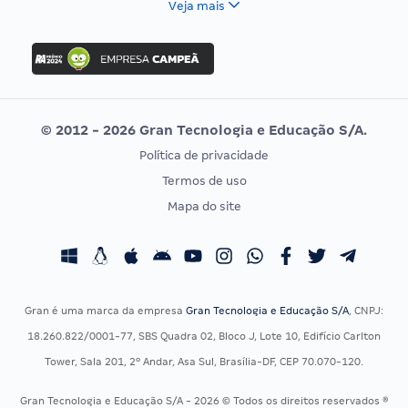
Veja mais
Concurso Nacional Unificado
FGV
Concurso Ibama
Idecan
Concurso MPU
Selecon
Editais publicados
Uniase
© 2012 - 2026 Gran Tecnologia e Educação S/A.
Vunesp
Política de privacidade
CONCURSOS POR PROFISSÃO
EXAME DE ORDEM
Termos de uso
Concursos Administrativos
OAB
Mapa do site
Concursos Educação
Prova OAB
Concursos Fiscais
Calendário OAB
Concursos Jurídicos
Questões OAB
Concursos Militares
Recursos OAB
Gran é uma marca da empresa
Gran Tecnologia e Educação S/A
, CNPJ:
Concursos Policiais
Exame de Ordem
18.260.822/0001-77, SBS Quadra 02, Bloco J, Lote 10, Edifício Carlton
Concursos Saúde
Tower, Sala 201, 2º Andar, Asa Sul, Brasília-DF, CEP 70.070-120.
Concursos Tribunais
Gran Tecnologia e Educação S/A - 2026 © Todos os direitos reservados ®