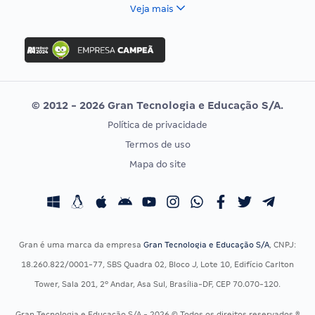
FCC
Veja mais
Concurso Nacional Unificado
FGV
Concurso Ibama
Idecan
Concurso MPU
Selecon
Editais publicados
Uniase
© 2012 - 2026 Gran Tecnologia e Educação S/A.
Vunesp
Política de privacidade
CONCURSOS POR PROFISSÃO
EXAME DE ORDEM
Termos de uso
Concursos Administrativos
OAB
Mapa do site
Concursos Educação
Prova OAB
Concursos Fiscais
Calendário OAB
Concursos Jurídicos
Questões OAB
Concursos Militares
Recursos OAB
Gran é uma marca da empresa
Gran Tecnologia e Educação S/A
, CNPJ:
Concursos Policiais
Exame de Ordem
18.260.822/0001-77, SBS Quadra 02, Bloco J, Lote 10, Edifício Carlton
Concursos Saúde
Tower, Sala 201, 2º Andar, Asa Sul, Brasília-DF, CEP 70.070-120.
Concursos Tribunais
Gran Tecnologia e Educação S/A - 2026 © Todos os direitos reservados ®