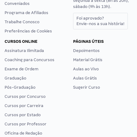
segunda a sexta (8h às 20h),
Conveniados
sábado (9h às 13h).
Programa de Afiliados
Foi aprovado?
Trabalhe Conosco
Envie-nos a sua história!
Preferências de Cookies
CURSOS ONLINE
PÁGINAS ÚTEIS
Assinatura Ilimitada
Depoimentos
Coaching para Concursos
Material Grátis
Exame de Ordem
Aulas ao Vivo
Graduação
Aulas Grátis
Pós-Graduação
Sugerir Curso
Cursos por Concurso
Cursos por Carreira
Cursos por Estado
Cursos por Professor
Oficina de Redação