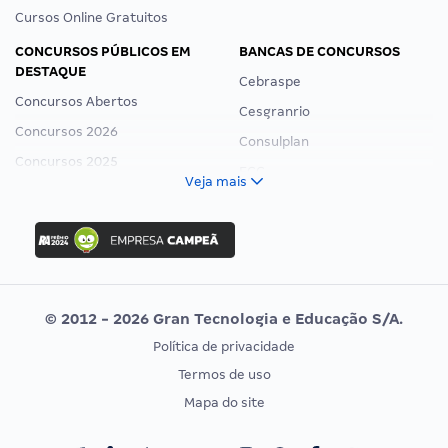
Cursos Online Gratuitos
CONCURSOS PÚBLICOS EM
BANCAS DE CONCURSOS
DESTAQUE
Cebraspe
Concursos Abertos
Cesgranrio
Concursos 2026
Consulplan
Concursos 2025
FCC
Veja mais
Concurso Nacional Unificado
FGV
Concurso Ibama
Idecan
Concurso MPU
Selecon
Editais publicados
Uniase
© 2012 - 2026 Gran Tecnologia e Educação S/A.
Vunesp
Política de privacidade
CONCURSOS POR PROFISSÃO
EXAME DE ORDEM
Termos de uso
Concursos Administrativos
OAB
Mapa do site
Concursos Educação
Prova OAB
Concursos Fiscais
Calendário OAB