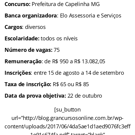
Concurso:
Prefeitura de Capelinha MG
Banca organizadora
: Elo Assessoria e Serviços
Cargos
: diversos
Escolaridade
:
todos os níveis
Número de vagas:
75
Remuneração
: de R$ 950 a R$ 13.082,05
Inscrições
: entre 15 de agosto a 14 de setembro
Taxa de inscrição:
R$ 65 ou R$ 85
Data da prova objetiva:
22 de outubro
[su_button
url=”http://blog.grancursosonline.com.br/wp-
content/uploads/2017/06/4da5ae1d1aed9076fc3eff
1e91c674fa.pdf” target=”blank”