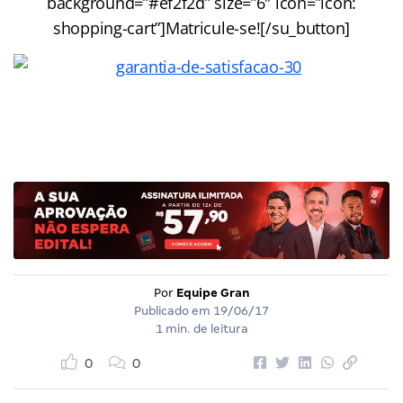
background=”#ef2f2d” size=”6″ icon=”icon:
shopping-cart”]Matricule-se![/su_button]
Por
Equipe Gran
Publicado em
19/06/17
1 min. de leitura
0
0