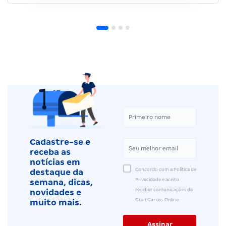
Cadastre-se e
receba as
notícias em
Concordo com a Política de
destaque da
Privacidade e aceito
semana, dicas,
receber comunicações do
novidades e
Gran Cursos Online.
muito mais.