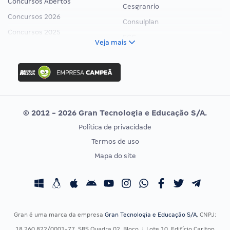
Concursos Abertos
Cesgranrio
Concursos 2026
Consulplan
Concursos 2025
FCC
Veja mais
Concurso Nacional Unificado
FGV
Concurso Ibama
Idecan
Concurso MPU
Selecon
Editais publicados
Uniase
© 2012 - 2026 Gran Tecnologia e Educação S/A.
Vunesp
Política de privacidade
CONCURSOS POR PROFISSÃO
EXAME DE ORDEM
Termos de uso
Concursos Administrativos
OAB
Mapa do site
Concursos Educação
Prova OAB
Concursos Fiscais
Calendário OAB
Concursos Jurídicos
Questões OAB
Concursos Militares
Recursos OAB
Gran é uma marca da empresa
Gran Tecnologia e Educação S/A
, CNPJ:
Concursos Policiais
Exame de Ordem
18.260.822/0001-77, SBS Quadra 02, Bloco J, Lote 10, Edifício Carlton