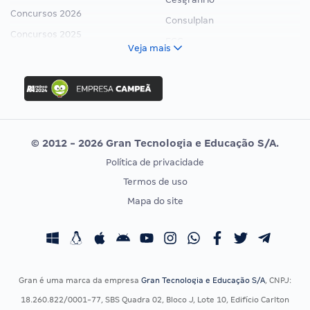
Concursos 2026
Consulplan
Concursos 2025
FCC
Veja mais
Concurso Nacional Unificado
FGV
Concurso Ibama
Idecan
Concurso MPU
Selecon
Editais publicados
Uniase
© 2012 - 2026 Gran Tecnologia e Educação S/A.
Vunesp
Política de privacidade
CONCURSOS POR PROFISSÃO
EXAME DE ORDEM
Termos de uso
Concursos Administrativos
OAB
Mapa do site
Concursos Educação
Prova OAB
Concursos Fiscais
Calendário OAB
Concursos Jurídicos
Questões OAB
Concursos Militares
Recursos OAB
Gran é uma marca da empresa
Gran Tecnologia e Educação S/A
, CNPJ:
Concursos Policiais
Exame de Ordem
18.260.822/0001-77, SBS Quadra 02, Bloco J, Lote 10, Edifício Carlton