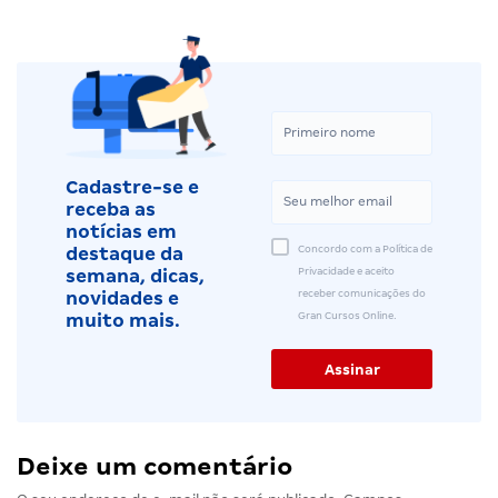
Cadastre-se e
receba as
notícias em
Concordo com a Política de
destaque da
Privacidade e aceito
semana, dicas,
receber comunicações do
novidades e
Gran Cursos Online.
muito mais.
Deixe um comentário