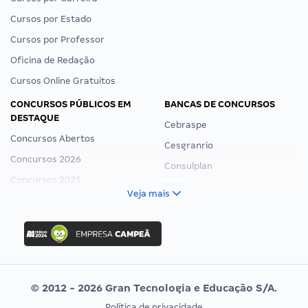
Cursos por Estado
Cursos por Professor
Oficina de Redação
Cursos Online Gratuitos
CONCURSOS PÚBLICOS EM
BANCAS DE CONCURSOS
DESTAQUE
Cebraspe
Concursos Abertos
Cesgranrio
Concursos 2026
Consulplan
Concursos 2025
FCC
Veja mais
Concurso Nacional Unificado
FGV
Concurso Ibama
Idecan
Concurso MPU
Selecon
Editais publicados
Uniase
© 2012 - 2026 Gran Tecnologia e Educação S/A.
Vunesp
Política de privacidade