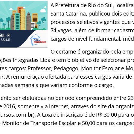
A Prefeitura de Rio do Sul, locali
Santa Catarina, publicou dois edit
processos seletivos vigentes que
74 vagas, além de formar cadastr
cargos de nível fundamental, médi
O certame é organizado pela empr
ões Integradas Ltda e tem o objetivo de selecionar pro
tes cargos: Professor, Pedagogo, Monitor Escolar e Mo
ar. A remuneração ofertada para esses cargos varia de 
rnadas semanais que variam conforme o cargo.
derão ser efetuadas no período compreendido entre 2
 2016, somente via internet, através do site da organi
rsos.com.br). A taxa de inscrição é de R$ 30,00 para o
 Monitor de Transporte Escolar e 50,00 para os cargos: