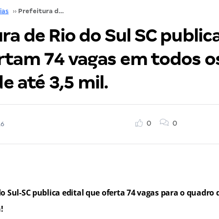
ias
››
Prefeitura de Rio do Sul SC publica editais que ofertam 74 vagas em todos os níveis. Iniciais de até 3,5 mil.
ra de Rio do Sul SC publica
rtam 74 vagas em todos os
de até 3,5 mil.
0
0
16
do Sul-SC publica edital que oferta 74 vagas para o quadro
!