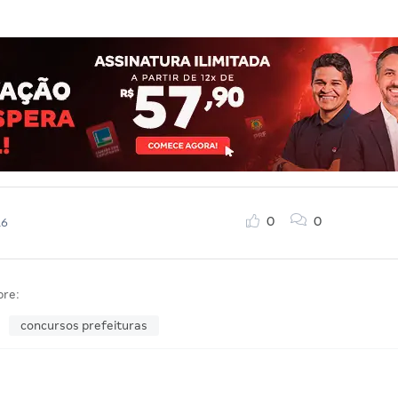
0
0
16
bre:
concursos prefeituras