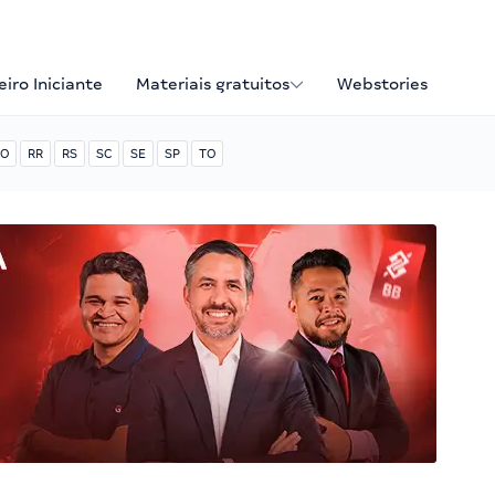
iro Iniciante
Materiais gratuitos
Webstories
O
RR
RS
SC
SE
SP
TO