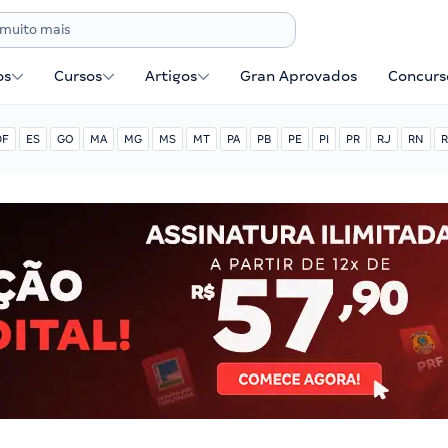
os
Cursos
Artigos
Gran Aprovados
Concurse
DF
ES
GO
MA
MG
MS
MT
PA
PB
PE
PI
PR
RJ
RN
R