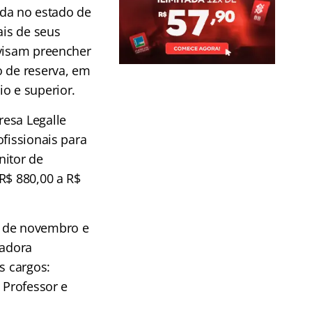
zada no estado de
ais de seus
 visam preencher
o de reserva, em
o e superior.
esa Legalle
fissionais para
nitor de
R$ 880,00 a R$
3 de novembro e
zadora
s cargos:
 Professor e