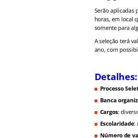
Serão aplicadas p
horas, em local q
somente para alg
A seleção terá va
ano, com possibil
Detalhes:
Processo Sele
Banca organi
Cargos
: diver
Escolaridade
:
Número de va