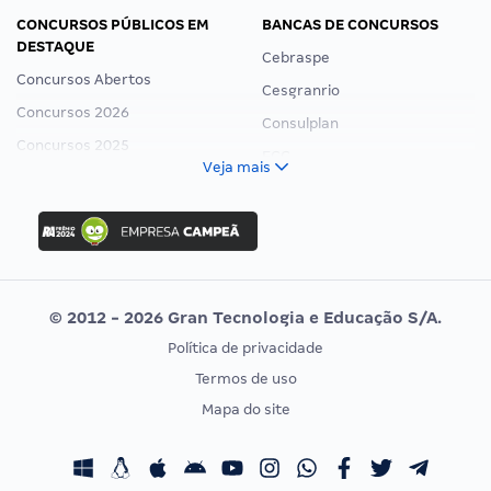
CONCURSOS PÚBLICOS EM
BANCAS DE CONCURSOS
DESTAQUE
Cebraspe
Concursos Abertos
Cesgranrio
Concursos 2026
Consulplan
Concursos 2025
FCC
Veja mais
Concurso Nacional Unificado
FGV
Concurso Ibama
Idecan
Concurso MPU
Selecon
Editais publicados
Uniase
© 2012 - 2026 Gran Tecnologia e Educação S/A.
Vunesp
Política de privacidade
CONCURSOS POR PROFISSÃO
EXAME DE ORDEM
Termos de uso
Concursos Administrativos
OAB
Mapa do site
Concursos Educação
Prova OAB
Concursos Fiscais
Calendário OAB
Concursos Jurídicos
Questões OAB