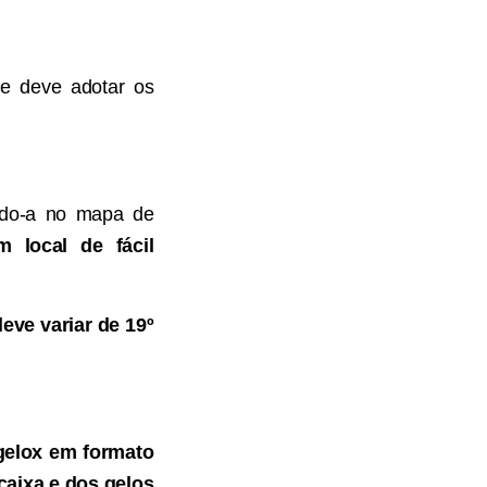
pe deve adotar os
rando-a no mapa de
 local de fácil
eve variar de 19º
 gelox em formato
caixa e dos gelos