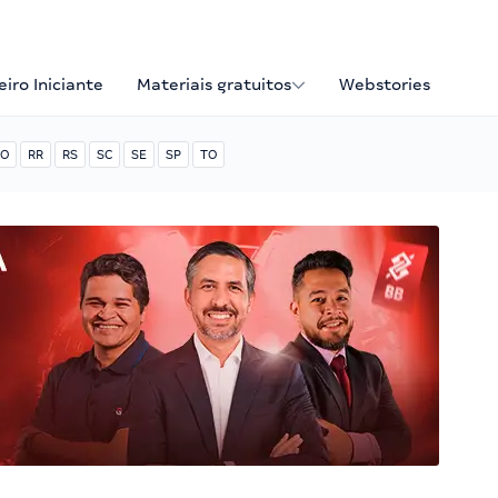
iro Iniciante
Materiais gratuitos
Webstories
O
RR
RS
SC
SE
SP
TO