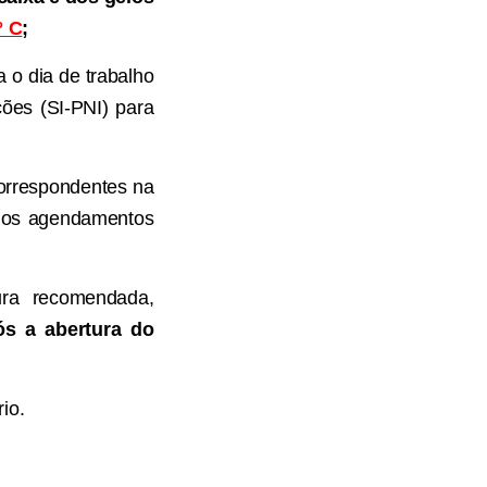
º C
;
 o dia de trabalho
ões (SI-PNI) para
correspondentes na
o os agendamentos
ura recomendada,
ós a abertura do
io.