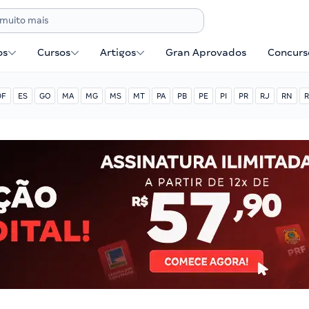
os
Cursos
Artigos
Gran Aprovados
Concurse
DF
ES
GO
MA
MG
MS
MT
PA
PB
PE
PI
PR
RJ
RN
R