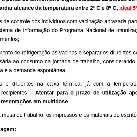
ardar alcance da temperatura entre 2º C e 8º C,
ideal 5
s de controle dos indivíduos com vacinação aprazada para
istema de Informação do Programa Nacional de Imunizaç
amentos;
mento de refrigeração as vacinas e separar os diluentes 
sária ao consumo na jornada de trabalho, considerand
dia e a demanda espontânea;
as e diluentes na caixa térmica, já com a temperat
 recipientes –
Atentar para o prazo de utilização ap
apresentações em multidose
.
 mesa de trabalho, os impressos e os materiais de escritór
iagem: