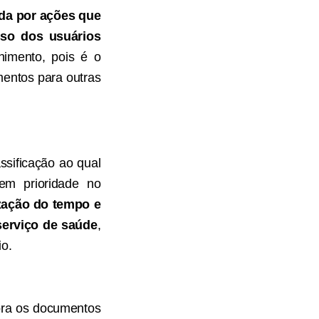
ada por ações que
so dos usuários
himento, pois é o
entos para outras
ssificação ao qual
em prioridade no
ização do tempo e
serviço de saúde
,
io.
abra os documentos