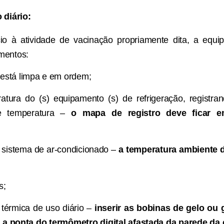
 diário:
cio à atividade de vacinação propriamente dita, a equi
mentos:
a está limpa e em ordem;
ratura do (s) equipamento (s) de refrigeração, regist
 de temperatura –
o mapa de registro deve ficar em
 o sistema de ar-condicionado –
a temperatura ambiente d
s;
 térmica de uso diário –
inserir as bobinas de gelo ou
o a ponta do termômetro digital afastada da parede da 