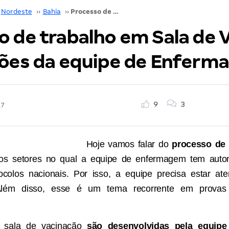
Nordeste
››
Bahia
››
Processo de trabalho em Sala de Vacina: atribuições da equipe de Enfermagem
o de trabalho em Sala de V
ções da equipe de Enfer
9
3
17
Hoje vamos falar do
processo de 
os setores no qual a equipe de enfermagem tem auto
ocolos nacionais. Por isso, a equipe precisa estar at
 Além disso, esse é um tema recorrente em provas
a sala de vacinação
são desenvolvidas pela equip