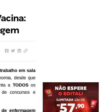
acina:
magem
trabalho em sala
nomia, desde que
enta a
TODOS
os
 de concursos e
e de enfermagem