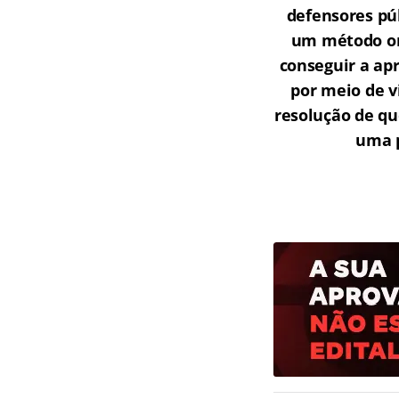
defensores púb
um método onl
conseguir a ap
por meio de v
resolução de qu
uma p