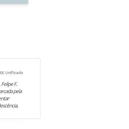
Diana M.
SE Unificado
Concurso SEPLAG CE
 Felipe F.
“Natural de Juazeiro do Norte (CE),
arcada pela
M. encontrou nos estudos o cami
entar
para construir uma nova fase da vi
lescência,
profissional. Após…”