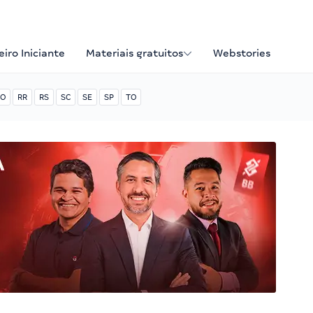
iro Iniciante
Materiais gratuitos
Webstories
O
RR
RS
SC
SE
SP
TO