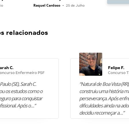
Raquel Cardoso
io
•
25 de Julho
 relacionados
arah C.
Felipe F.
oncurso Enfermeiro PSF
Concurso T
Paulo (SE), Sarah C.
“Natural de Boa Vista (RR),
u os estudos como o
construiu uma história m
guro para conquistar
perseverança. Após enfr
fissional. Após o…”
dificuldades ainda na ado
decidiu recomeçar a…”