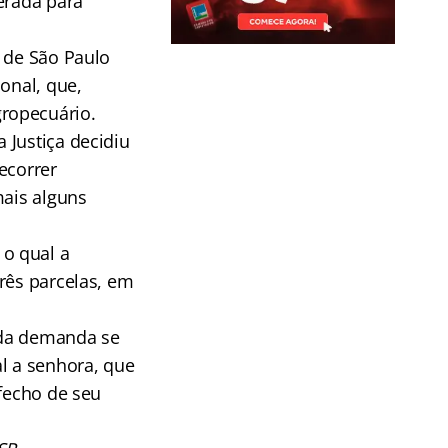
erada para
a de São Paulo
onal, que,
ropecuário.
 Justiça decidiu
ecorrer
mais alguns
o qual a
rês parcelas, em
o da demanda se
l a senhora, que
sfecho de seu