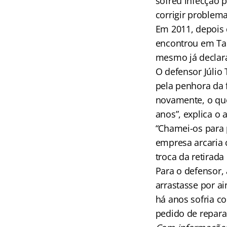
sofreu infecção 
corrigir problem
Em 2011, depois 
encontrou em Tana
mesmo já declara
O defensor Júlio
pela penhora da 
novamente, o que
anos”, explica o
“Chamei-os para 
empresa arcaria 
troca da retirada
Para o defensor,
arrastasse por a
há anos sofria c
pedido de repara