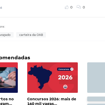
0
0
16
bre:
vogado
carteira da OAB
ecomendadas
rtos no
Concursos 2026: mais de
pagam…
160 mil vagas…