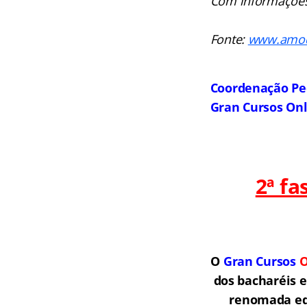
Com informações 
Fonte:
www.amodi
Coordenação Pe
Gran Cursos On
2ª f
O
Gran Cursos
O
dos bacharéis 
renomada equ