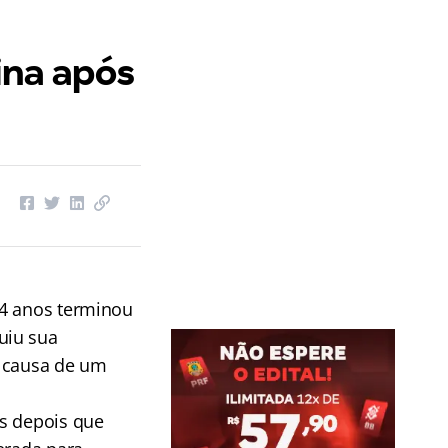
ina após
24 anos terminou
uiu sua
r causa de um
is depois que