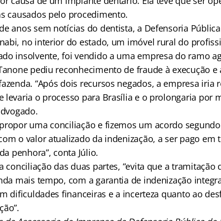
por causa de um implante dentário. Ela teve que ser op
as causados pelo procedimento.
de anos sem notícias do dentista, a Defensoria Públic
bi, no interior do estado, um imóvel rural do profissi
do insolvente, foi vendido a uma empresa do ramo ag
 Tanone pediu reconhecimento de fraude à execução e a
fazenda. “Após dois recursos negados, a empresa iria r
 levaria o processo para Brasília e o prolongaria por 
 advogado.
propor uma conciliação e fizemos um acordo segundo 
com o valor atualizado da indenização, a ser pago em t
 da penhora”, conta Júlio.
 a conciliação das duas partes, “evita que a tramitaçã
inda mais tempo, com a garantia de indenização integra
om dificuldades financeiras e a incerteza quanto ao de
ção”.