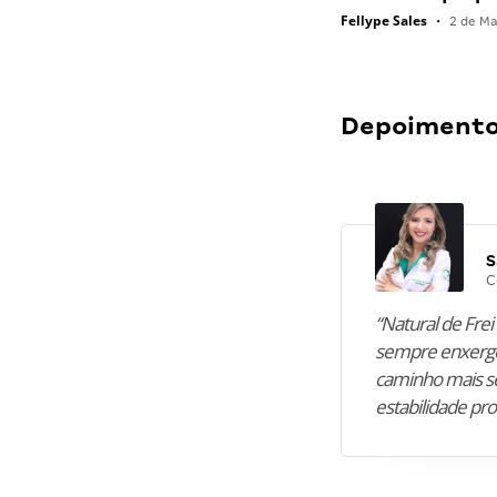
Fellype Sales
•
2 de Ma
Depoimentos
S
C
“Natural de Frei 
sempre enxergo
caminho mais se
estabilidade pro