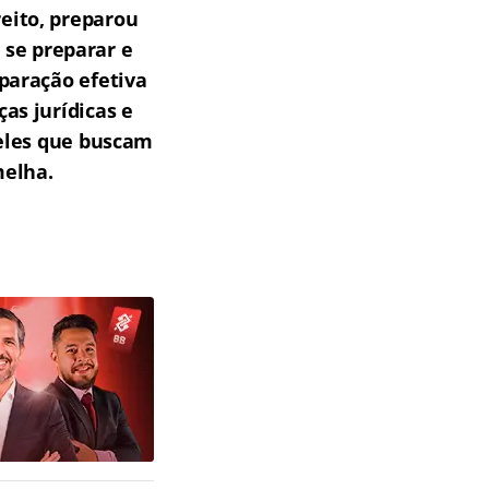
reito, preparou
 se preparar e
paração efetiva
as jurídicas e
ueles que buscam
melha.