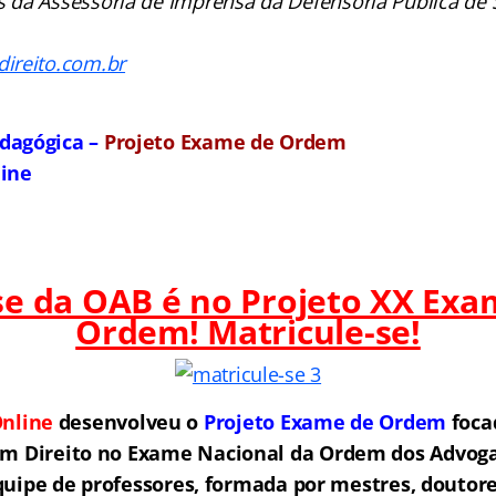
da Assessoria de Imprensa da Defensoria Pública de 
reito.com.br
dagógica –
Projeto Exame de Ordem
line
ase da OAB é no Projeto XX Exa
Ordem! Matricule-se!
nline
desenvolveu o
Projeto Exame de Ordem
f
o
ca
em Direito no Exame Nacional da Ordem dos Advogad
ipe de professores, formada por mestres, doutore