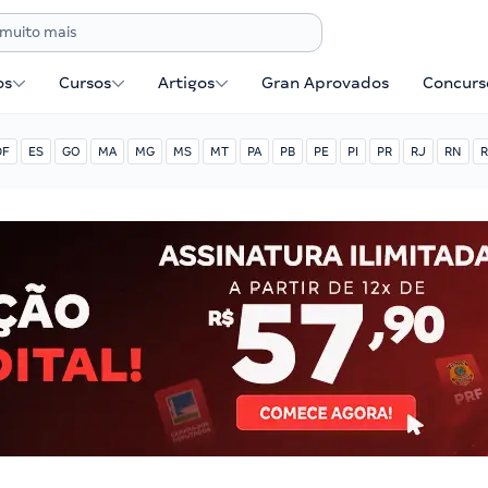
os
Cursos
Artigos
Gran Aprovados
Concurse
DF
ES
GO
MA
MG
MS
MT
PA
PB
PE
PI
PR
RJ
RN
R