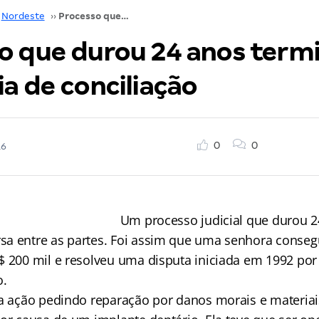
Nordeste
››
Processo que durou 24 anos termina após audiência de conciliação
o que durou 24 anos term
a de conciliação
0
0
16
Um processo judicial que durou 
a entre as partes. Foi assim que uma senhora conseg
$ 200 mil e resolveu uma disputa iniciada em 1992 po
o.
 a ação pedindo reparação por danos morais e materia