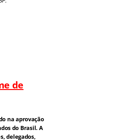
SP.
me de
do na aprovação
os do Brasil.
A
s, delegados,