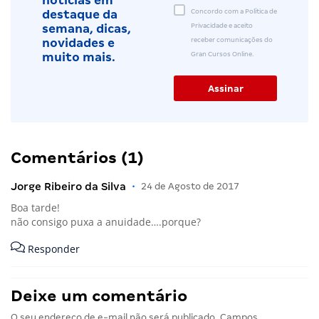
notícias em
Concordo com a Política de
destaque da
Privacidade e aceito
semana, dicas,
receber comunicações do
novidades e
Gran Cursos Online.
muito mais.
Comentários (1)
Jorge Ribeiro da Silva
•
24 de Agosto de 2017
Boa tarde!
não consigo puxa a anuidade….porque?
Responder
Deixe um comentário
O seu endereço de e-mail não será publicado.
Campos