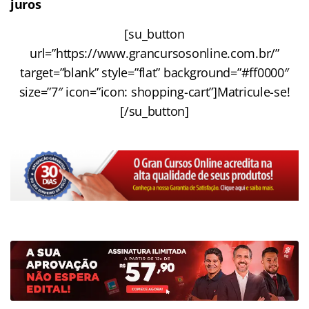
juros
[su_button
url=”https://www.grancursosonline.com.br/”
target=”blank” style=”flat” background=”#ff0000″
size=”7″ icon=”icon: shopping-cart”]Matricule-se!
[/su_button]