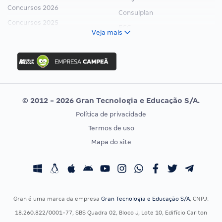
Concursos 2026
Consulplan
Concursos 2025
FCC
Veja mais
Concurso Nacional Unificado
FGV
Concurso Ibama
Idecan
Concurso MPU
Selecon
Editais publicados
Uniase
© 2012 - 2026 Gran Tecnologia e Educação S/A.
Vunesp
Política de privacidade
CONCURSOS POR PROFISSÃO
EXAME DE ORDEM
Termos de uso
Concursos Administrativos
OAB
Mapa do site
Concursos Educação
Prova OAB
Concursos Fiscais
Calendário OAB
Concursos Jurídicos
Questões OAB
Concursos Militares
Recursos OAB
Gran é uma marca da empresa
Gran Tecnologia e Educação S/A
, CNPJ:
Concursos Policiais
Exame de Ordem
18.260.822/0001-77, SBS Quadra 02, Bloco J, Lote 10, Edifício Carlton