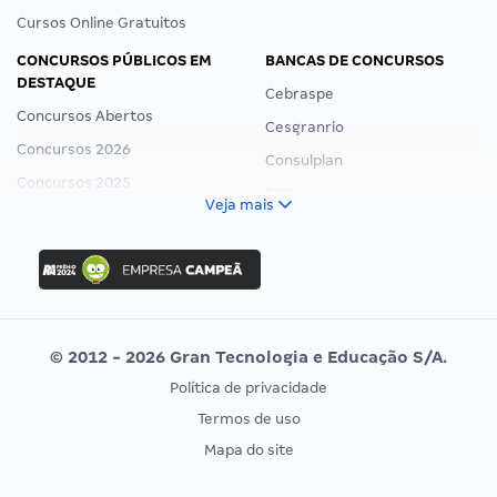
Cursos Online Gratuitos
CONCURSOS PÚBLICOS EM
BANCAS DE CONCURSOS
DESTAQUE
Cebraspe
Concursos Abertos
Cesgranrio
Concursos 2026
Consulplan
Concursos 2025
FCC
Veja mais
Concurso Nacional Unificado
FGV
Concurso Ibama
Idecan
Concurso MPU
Selecon
Editais publicados
Uniase
© 2012 - 2026 Gran Tecnologia e Educação S/A.
Vunesp
Política de privacidade
CONCURSOS POR PROFISSÃO
EXAME DE ORDEM
Termos de uso
Concursos Administrativos
OAB
Mapa do site
Concursos Educação
Prova OAB