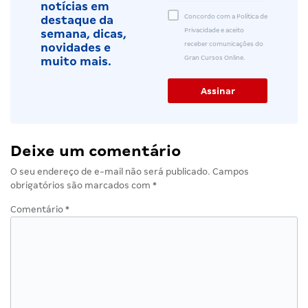
notícias em
Concordo com a Política de
destaque da
Privacidade e aceito
semana, dicas,
receber comunicações do
novidades e
Gran Cursos Online.
muito mais.
Deixe um comentário
O seu endereço de e-mail não será publicado.
Campos
obrigatórios são marcados com
*
Comentário
*