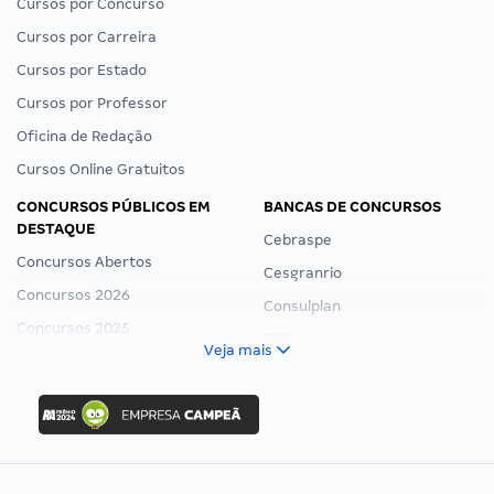
Cursos por Concurso
Cursos por Carreira
Cursos por Estado
Cursos por Professor
Oficina de Redação
Cursos Online Gratuitos
CONCURSOS PÚBLICOS EM
BANCAS DE CONCURSOS
DESTAQUE
Cebraspe
Concursos Abertos
Cesgranrio
Concursos 2026
Consulplan
Concursos 2025
FCC
Veja mais
Concurso Nacional Unificado
FGV
Concurso Ibama
Idecan
Concurso MPU
Selecon
Editais publicados
Uniase