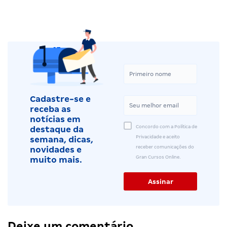
Cadastre-se e
receba as
notícias em
Concordo com a Política de
destaque da
Privacidade e aceito
semana, dicas,
receber comunicações do
novidades e
Gran Cursos Online.
muito mais.
Deixe um comentário