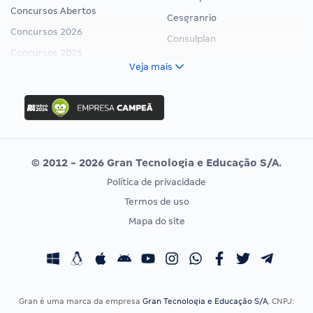
Concursos Abertos
Cesgranrio
Concursos 2026
Consulplan
Concursos 2025
FCC
Veja mais
Concurso Nacional Unificado
FGV
Concurso Ibama
Idecan
Concurso MPU
Selecon
Editais publicados
Uniase
© 2012 - 2026 Gran Tecnologia e Educação S/A.
Vunesp
Política de privacidade
CONCURSOS POR PROFISSÃO
EXAME DE ORDEM
Termos de uso
Concursos Administrativos
OAB
Mapa do site
Concursos Educação
Prova OAB
Concursos Fiscais
Calendário OAB
Concursos Jurídicos
Questões OAB
Concursos Militares
Recursos OAB
Gran é uma marca da empresa
Gran Tecnologia e Educação S/A
, CNPJ: