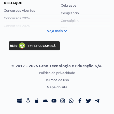
DESTAQUE
Cebraspe
Concursos Abertos
Cesgranrio
Concursos 2026
Consulplan
Concursos 2025
FCC
Veja mais
Concurso Nacional Unificado
FGV
Concurso Ibama
Idecan
Concurso MPU
Selecon
Editais publicados
Uniase
© 2012 - 2026 Gran Tecnologia e Educação S/A.
Vunesp
Política de privacidade
CONCURSOS POR PROFISSÃO
EXAME DE ORDEM
Termos de uso
Concursos Administrativos
OAB
Mapa do site
Concursos Educação
Prova OAB
Concursos Fiscais
Calendário OAB
Concursos Jurídicos
Questões OAB
Concursos Militares
Recursos OAB