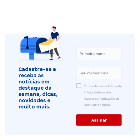
Cadastre-se e
receba as
notícias em
Concordo com a Política de
destaque da
Privacidade e aceito
semana, dicas,
receber comunicações do
novidades e
Gran Cursos Online.
muito mais.