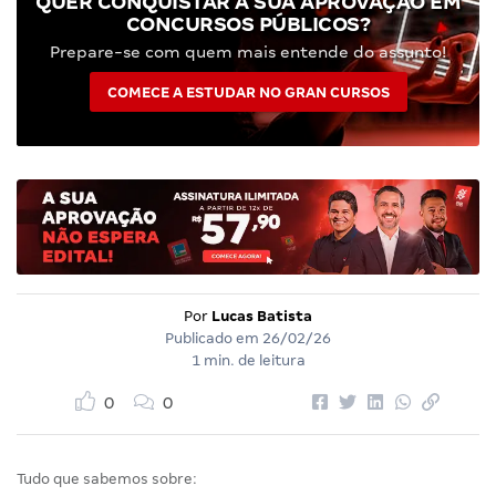
QUER CONQUISTAR A SUA APROVAÇÃO EM
CONCURSOS PÚBLICOS?
Prepare-se com quem mais entende do assunto!
COMECE A ESTUDAR NO GRAN CURSOS
Por
Lucas Batista
Publicado em
26/02/26
1 min. de leitura
0
0
Tudo que sabemos sobre: