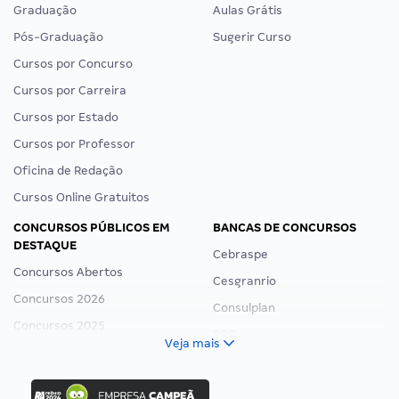
Graduação
Aulas Grátis
Pós-Graduação
Sugerir Curso
Cursos por Concurso
Cursos por Carreira
Cursos por Estado
Cursos por Professor
Oficina de Redação
Cursos Online Gratuitos
CONCURSOS PÚBLICOS EM
BANCAS DE CONCURSOS
DESTAQUE
Cebraspe
Concursos Abertos
Cesgranrio
Concursos 2026
Consulplan
Concursos 2025
FCC
Veja mais
Concurso Nacional Unificado
FGV
Concurso Ibama
Idecan