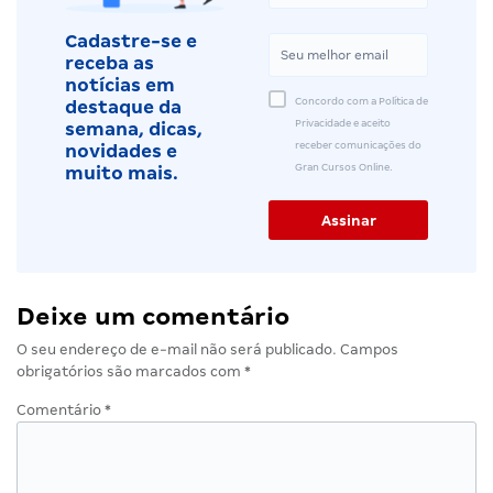
Cadastre-se e
receba as
notícias em
Concordo com a Política de
destaque da
Privacidade e aceito
semana, dicas,
receber comunicações do
novidades e
Gran Cursos Online.
muito mais.
Deixe um comentário
O seu endereço de e-mail não será publicado.
Campos
obrigatórios são marcados com
*
Comentário
*