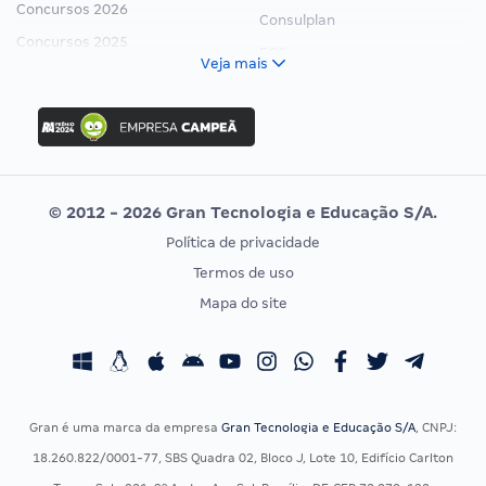
Concursos 2026
Consulplan
Concursos 2025
FCC
Veja mais
Concurso Nacional Unificado
FGV
Concurso Ibama
Idecan
Concurso MPU
Selecon
Editais publicados
Uniase
© 2012 - 2026 Gran Tecnologia e Educação S/A.
Vunesp
Política de privacidade
CONCURSOS POR PROFISSÃO
EXAME DE ORDEM
Termos de uso
Concursos Administrativos
OAB
Mapa do site
Concursos Educação
Prova OAB
Concursos Fiscais
Calendário OAB
Concursos Jurídicos
Questões OAB
Concursos Militares
Recursos OAB
Gran é uma marca da empresa
Gran Tecnologia e Educação S/A
, CNPJ:
Concursos Policiais
Exame de Ordem
18.260.822/0001-77, SBS Quadra 02, Bloco J, Lote 10, Edifício Carlton
Concursos Saúde