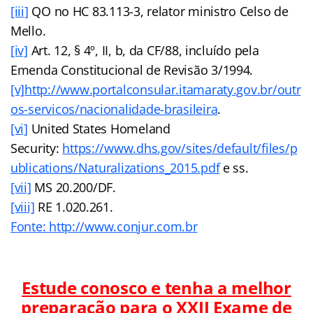
[iii]
QO no HC 83.113-3, relator ministro Celso de
Mello.
[iv]
Art. 12, § 4º, II, b, da CF/88, incluído pela
Emenda Constitucional de Revisão 3/1994.
[v]
http://www.portalconsular.itamaraty.gov.br/outr
os-servicos/nacionalidade-brasileira
.
[vi]
United States Homeland
Security:
https://www.dhs.gov/sites/default/files/p
ublications/Naturalizations_2015.pdf
e ss.
[vii]
MS 20.200/DF.
[viii]
RE 1.020.261.
Fonte: http://www.conjur.com.br
Estude conosco e tenha a melhor
preparação para o
XXII Exame de