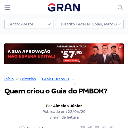
Início
››
Editorias
››
Gran Cursos TI
››
T.I em Foco
››
Quem criou o
Quem criou o Guia do PMBOK?
Por
Almeida Júnior
Publicado em
22/06/20
3 min. de leitura