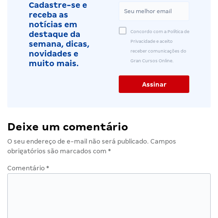
Cadastre-se e
receba as
notícias em
Concordo com a Política de
destaque da
Privacidade e aceito
semana, dicas,
receber comunicações do
novidades e
Gran Cursos Online.
muito mais.
Deixe um comentário
O seu endereço de e-mail não será publicado.
Campos
obrigatórios são marcados com
*
Comentário
*