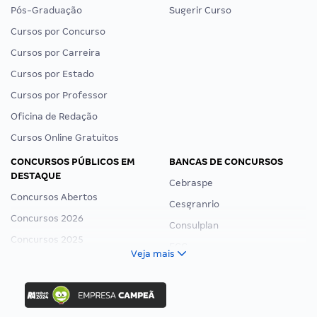
Pós-Graduação
Sugerir Curso
Cursos por Concurso
Cursos por Carreira
Cursos por Estado
Cursos por Professor
Oficina de Redação
Cursos Online Gratuitos
CONCURSOS PÚBLICOS EM
BANCAS DE CONCURSOS
DESTAQUE
Cebraspe
Concursos Abertos
Cesgranrio
Concursos 2026
Consulplan
Concursos 2025
FCC
Veja mais
Concurso Nacional Unificado
FGV
Concurso Ibama
Idecan
Concurso MPU
Selecon