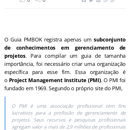
0
0
O Guia PMBOK registra apenas um
subconjunto
de conhecimentos em gerenciamento de
projetos
. Para compilar um guia de tamanha
importância, foi necessário criar uma organização
específica para esse fim. Essa organização é
o
Project Management Institute (PMI)
. O PMI foi
fundado em 1969. Segundo o próprio site do PMI,
O PMI é uma associação profissional sem fins
lucrativos para a profissão de gerenciamento de
projetos. Seus recursos e pesquisas profissionais
agregam valor a mais de 2,9 milhões de profissionais