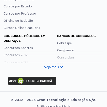
Cursos por Estado
Cursos por Professor
Oficina de Redação
Cursos Online Gratuitos
CONCURSOS PÚBLICOS EM
BANCAS DE CONCURSOS
DESTAQUE
Cebraspe
Concursos Abertos
Cesgranrio
Concursos 2026
Consulplan
Concursos 2025
FCC
Veja mais
Concurso Nacional Unificado
FGV
Concurso Ibama
Idecan
Concurso MPU
Selecon
Editais publicados
Uniase
© 2012 - 2026 Gran Tecnologia e Educação S/A.
Vunesp
Política de privacidade