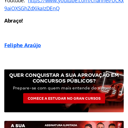
Youtube:
https://www.youtube.com/channel/UCKx
9aiOXSGhZdXikaIzDEnQ
Abraço!
Feliphe Araújo
QUER CONQUISTAR A SUA APROVAÇÃO EM
CONCURSOS PÚBLICOS?
Prepare-se com quem mais entende do assunto!
COMECE A ESTUDAR NO GRAN CURSOS