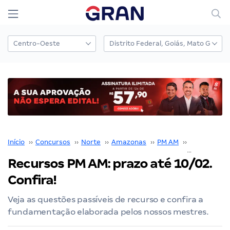
Início
››
Concursos
››
Norte
››
Amazonas
››
PM AM
››
Concurso P
Recursos PM AM: prazo até 10/02.
Confira!
Veja as questões passíveis de recurso e confira a
fundamentação elaborada pelos nossos mestres.