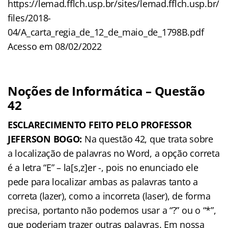
https://lemad.fflch.usp.br/sites/lemad.fflch.usp.br/
files/2018-
04/A_carta_regia_de_12_de_maio_de_1798B.pdf
Acesso em 08/02/2022
Noções de Informática – Questão
42
ESCLARECIMENTO FEITO PELO PROFESSOR
JEFERSON BOGO:
Na questão 42, que trata sobre
a localização de palavras no Word, a opção correta
é a letra “E” – la[s,z]er -, pois no enunciado ele
pede para localizar ambas as palavras tanto a
correta (lazer), como a incorreta (laser), de forma
precisa, portanto não podemos usar a “?” ou o “*”,
que poderiam trazer outras palavras. Em nossa