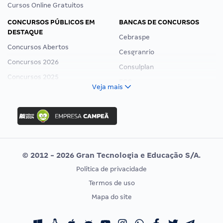
Cursos Online Gratuitos
CONCURSOS PÚBLICOS EM
BANCAS DE CONCURSOS
DESTAQUE
Cebraspe
Concursos Abertos
Cesgranrio
Concursos 2026
Consulplan
Concursos 2025
FCC
Veja mais
Concurso Nacional Unificado
FGV
Concurso Ibama
Idecan
Concurso MPU
Selecon
Editais publicados
Uniase
© 2012 - 2026 Gran Tecnologia e Educação S/A.
Vunesp
Política de privacidade
CONCURSOS POR PROFISSÃO
EXAME DE ORDEM
Termos de uso
Concursos Administrativos
OAB
Mapa do site
Concursos Educação
Prova OAB
Concursos Fiscais
Calendário OAB