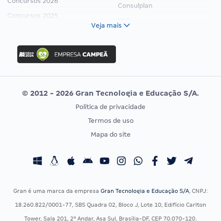
Concursos 2026
Consulplan
Concursos 2025
FCC
Veja mais
Concurso Nacional Unificado
FGV
Concurso Ibama
Idecan
Concurso MPU
Selecon
Editais publicados
Uniase
© 2012 - 2026 Gran Tecnologia e Educação S/A.
Vunesp
Política de privacidade
CONCURSOS POR PROFISSÃO
EXAME DE ORDEM
Termos de uso
Concursos Administrativos
OAB
Mapa do site
Concursos Educação
Prova OAB
Concursos Fiscais
Calendário OAB
Concursos Jurídicos
Questões OAB
Concursos Militares
Recursos OAB
Gran é uma marca da empresa
Gran Tecnologia e Educação S/A
, CNPJ:
Concursos Policiais
Exame de Ordem
18.260.822/0001-77, SBS Quadra 02, Bloco J, Lote 10, Edifício Carlton
Concursos Saúde
Tower, Sala 201, 2º Andar, Asa Sul, Brasília-DF, CEP 70.070-120.