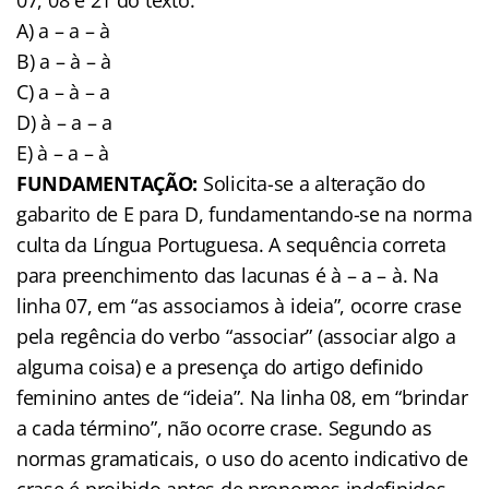
A) a – a – à
B) a – à – à
C) a – à – a
D) à – a – a
E) à – a – à
FUNDAMENTAÇÃO:
Solicita-se a alteração do
gabarito de E para D, fundamentando-se na norma
culta da Língua Portuguesa. A sequência correta
para preenchimento das lacunas é à – a – à. Na
linha 07, em “as associamos à ideia”, ocorre crase
pela regência do verbo “associar” (associar algo a
alguma coisa) e a presença do artigo definido
feminino antes de “ideia”. Na linha 08, em “brindar
a cada término”, não ocorre crase. Segundo as
normas gramaticais, o uso do acento indicativo de
crase é proibido antes de pronomes indefinidos,