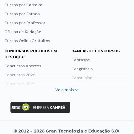
Cursos por Carreira
Cursos por Estado
Cursos por Professor
Oficina de Redação
Cursos Online Gratuitos
CONCURSOS PÚBLICOS EM
BANCAS DE CONCURSOS
DESTAQUE
Cebraspe
Concursos Abertos
Cesgranrio
Concursos 2026
Consulplan
Concursos 2025
FCC
Veja mais
Concurso Nacional Unificado
FGV
Concurso Ibama
Idecan
Concurso MPU
Selecon
Editais publicados
Uniase
© 2012 - 2026 Gran Tecnologia e Educação S/A.
Vunesp