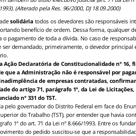
1993). (Alterado pela Res. 96/2000, DJ 18.09.2000)
dade
solidária
todos os devedores são responsáveis in
ortando benefício de ordem. Dessa forma, qualquer d
a o pagamento de toda a dívida. No caso de responsab
 ser demandado, primeiramente, o devedor principal e
io.
 a Ação Declaratória de Constitucionalidade nº 16, 
e que a Administração não é responsável por pag
 inadimplência de empresas contratadas, confirma
ade do artigo 71, parágrafo 1º, da Lei de Licitações
unciado nº 331 do TST.
ada pelo governador do Distrito Federal em face do Enu
Superior do Trabalho (TST), por entender que havia con
rafo 1º do art. 71 da Lei nº 8.666/1993. Entre os funda
rovimento do pedido suscitou-se que a responsabilida