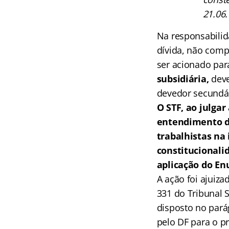
21.06.
Na responsabili
dívida, não comp
ser acionado par
subsidiária,
deve
devedor secundár
O STF, ao julgar
entendimento d
trabalhistas na
constitucionalid
aplicação do En
A ação foi ajuiz
331 do Tribunal 
disposto no parág
pelo DF para o p