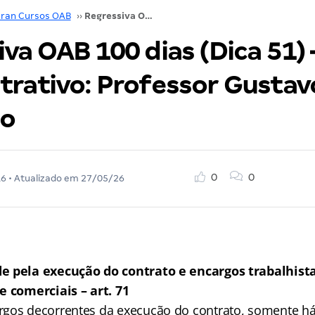
ran Cursos OAB
››
Regressiva OAB 100 dias (Dica 51) – Direito Administrativo: Professor Gustavo Scatolino
va OAB 100 dias (Dica 51) 
trativo: Professor Gustav
no
0
0
16
• Atualizado em
27/05/26
e pela execução do contrato e encargos trabalhista
e comerciais – art. 71
gos decorrentes da execução do contrato, somente h