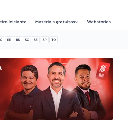
iro Iniciante
Materiais gratuitos
Webstories
O
RR
RS
SC
SE
SP
TO