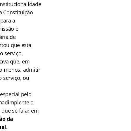
onstitucionalidade
a Constituição
para a
missão e
ária de
entou que esta
o serviço,
ntava que, em
elo menos, admitir
o serviço, ou
especial pelo
 inadimplente o
 que se falar em
ão da
ual
.