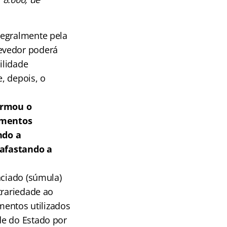
tegralmente pela
evedor poderá
ilidade
, depois, o
firmou o
amentos
ndo a
, afastando a
nciado (súmula)
trariedade ao
mentos utilizados
de do Estado por