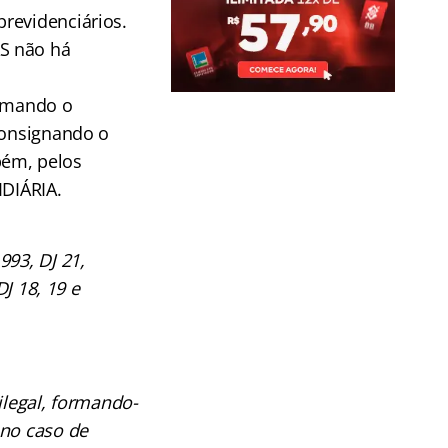
revidenciários.
S não há
irmando o
consignando o
bém, pelos
IDIÁRIA.
993, DJ 21,
DJ 18, 19 e
ilegal, formando-
 no caso de