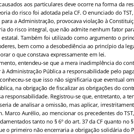
causados aos particulares deve ocorre na forma da re
teoria do risco foi adotada pela CF. O enunciado do TST, 
 para a Administração, provocava violação à Constitui
ria do risco integral, que não admite nenhum fator par
 estatal. Também foi utilizado como argumento o princ
deres, bem como a desobediência ao princípio da lega
norar o que constava expressamente em lei.
amento, entendeu-se que a mera inadimplência do con
ir à Administração Pública a responsabilidade pelo pa
conheceu-se que isso não significaria que eventual o
lica, na obrigação de fiscalizar as obrigações do cont
sa responsabilidade. Registrou-se que, entretanto, a te
eria de analisar a omissão, mas aplicar, irrestritamen
n. Marco Aurélio, ao mencionar os precedentes do TST
damentados tanto no § 6º do art. 37 da CF quanto no § 
ue o primeiro não encerraria a obrigação solidária do 