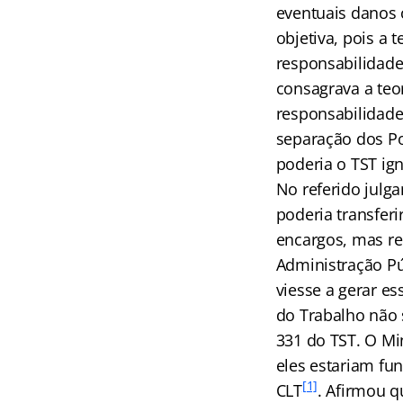
eventuais danos 
objetiva, pois a 
responsabilidade
consagrava a teo
responsabilidade
separação dos Po
poderia o TST ig
No referido julg
poderia transfer
encargos, mas re
Administração Púb
viesse a gerar es
do Trabalho não s
331 do TST. O Mi
eles estariam fun
[1]
CLT
. Afirmou q