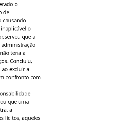
erado o
o de
co causando
inaplicável o
 observou que a
a administração
não teria a
ços. Concluiu,
 ao excluir a
 em confronto com
ponsabilidade
licou que uma
tra, a
s lícitos, aqueles