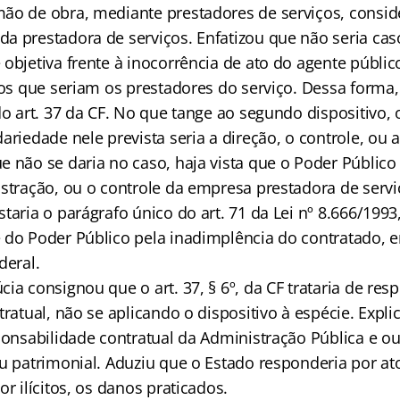
ão de obra, mediante prestadores de serviços, consid
a prestadora de serviços. Enfatizou que não seria cas
 objetiva frente à inocorrência de ato do agente públi
ros que seriam os prestadores do serviço. Dessa forma, 
do art. 37 da CF. No que tange ao segundo dispositivo,
ariedade nele prevista seria a direção, o controle, ou 
 não se daria no caso, haja vista que o Poder Público 
istração, ou o controle da empresa prestadora de servi
taria o parágrafo único do art. 71 da Lei nº 8.666/1993,
 do Poder Público pela inadimplência do contratado,
deral.
ia consignou que o art. 37, § 6º, da CF trataria de res
tratual, não se aplicando o dispositivo à espécie. Exp
ponsabilidade contratual da Administração Pública e ou
u patrimonial. Aduziu que o Estado responderia por ato
or ilícitos, os danos praticados.