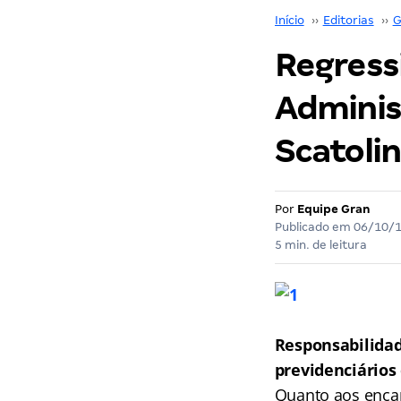
Início
››
Editorias
››
G
Regressi
Adminis
Scatoli
Por
Equipe Gran
Publicado em
06/10/
5 min. de leitura
Responsabilidad
previdenciários 
Quanto aos encar