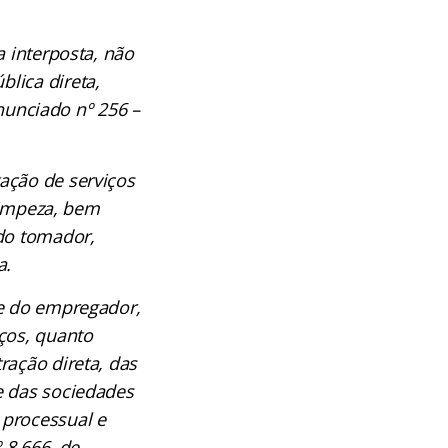
a interposta, não
lica direta,
Enunciado nº 256 –
ação de serviços
 limpeza, bem
 do tomador,
a.
te do empregador,
ços, quanto
ração direta, das
e das sociedades
 processual e
 8.666, de