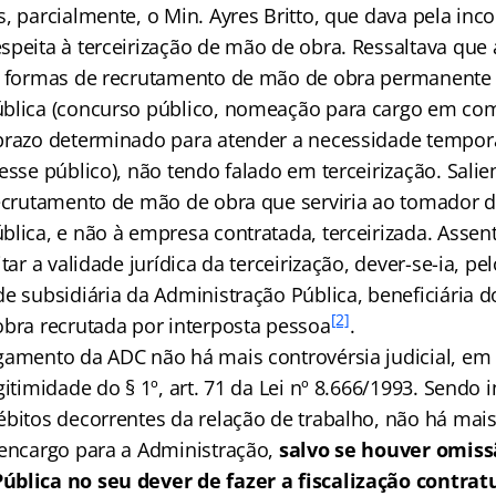
, parcialmente, o Min. Ayres Britto, que dava pela inc
speita à terceirização de mão de obra. Ressaltava que 
s formas de recrutamento de mão de obra permanente 
blica (concurso público, nomeação para cargo em co
prazo determinado para atender a necessidade tempor
esse público), não tendo falado em terceirização. Sali
recrutamento de mão de obra que serviria ao tomador d
blica, e não à empresa contratada, terceirizada. Asse
itar a validade jurídica da terceirização, dever-se-ia, p
e subsidiária da Administração Pública, beneficiária d
[2]
obra recrutada por interposta pessoa
.
gamento da ADC não há mais controvérsia judicial, em 
gitimidade do § 1º, art. 71 da Lei nº 8.666/1993. Sendo
ébitos decorrentes da relação de trabalho, não há mais
 encargo para a Administração,
salvo se houver omiss
ública no seu dever de fazer a fiscalização contrat