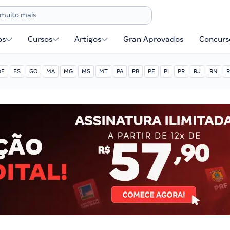
os
Cursos
Artigos
Gran Aprovados
Concurse
DF
ES
GO
MA
MG
MS
MT
PA
PB
PE
PI
PR
RJ
RN
R