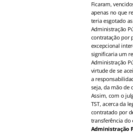
Ficaram, vencidos
apenas no que re
teria esgotado a
Administração Pú
contratação por 
excepcional inter
significaria um 
Administração Pú
virtude de se ace
a responsabilidad
seja, da mão de 
Assim, com o jul
TST, acerca da le
contratado por d
transferência do
Administração P