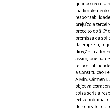
quando recruta m
inadimplemento d
responsabilidade
prejuízo a tercei
preceito do § 6º 
premissa da solid
da empresa, o que
direção, a admin
assim, que não es
responsabilidade
a Constituição Fe
A Min. Cármen Lúc
objetiva extracon
coisa seria a res
extracontratual o
do contrato, ou p