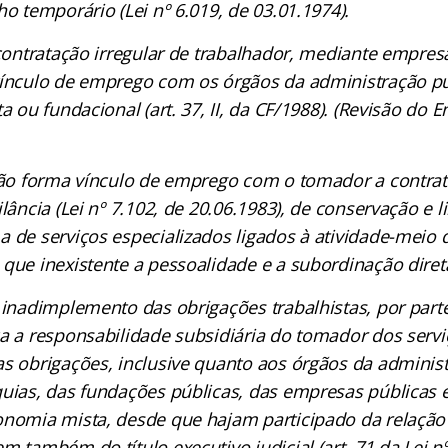
ho temporário (Lei nº 6.019, de 03.01.1974).
 contratação irregular de trabalhador, mediante empres
ínculo de emprego com os órgãos da administração púb
ta ou fundacional (art. 37, II, da CF/1988). (Revisão do 
 Não forma vínculo de emprego com o tomador a contrat
ilância (Lei nº 7.102, de 20.06.1983), de conservação e
 de serviços especializados ligados à atividade-meio
que inexistente a pessoalidade e a subordinação diret
 inadimplemento das obrigações trabalhistas, por par
a a responsabilidade subsidiária do tomador dos servi
s obrigações, inclusive quanto aos órgãos da administ
uias, das fundações públicas, das empresas públicas 
onomia mista, desde que hajam participado da relação
m também do título executivo judicial (art. 71 da Lei nº