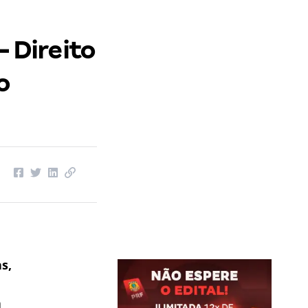
– Direito
o
s,
á