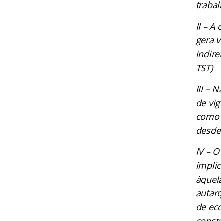
trabal
II – A
gera v
indire
TST)
III –
de vig
como a
desde 
IV – O
implic
àquela
autarq
de ec
conste