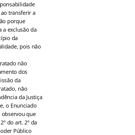
sponsabilidade
ao transferir a
ção porque
a a exclusão da
ípio da
lidade, pois não
tratado não
gamento dos
missão da
ratado, não
ndência da Justiça
te, o Enunciado
, observou que
2º do art. 2º da
Poder Público