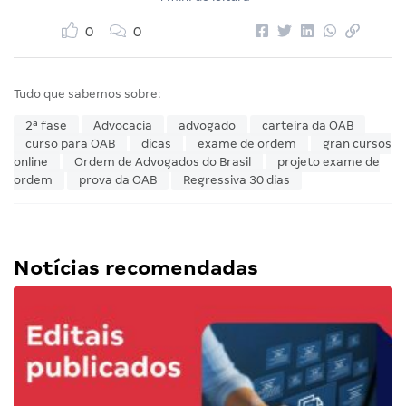
0
0
Tudo que sabemos sobre:
2ª fase
Advocacia
advogado
carteira da OAB
curso para OAB
dicas
exame de ordem
gran cursos
online
Ordem de Advogados do Brasil
projeto exame de
ordem
prova da OAB
Regressiva 30 dias
Notícias recomendadas