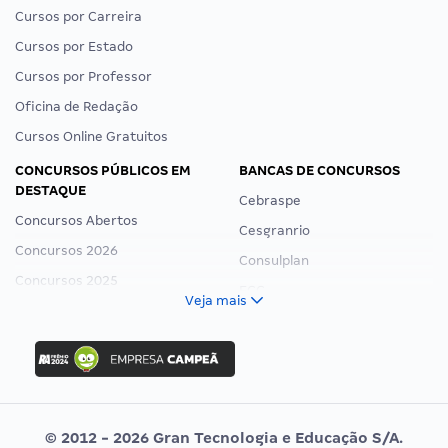
Cursos por Carreira
Cursos por Estado
Cursos por Professor
Oficina de Redação
Cursos Online Gratuitos
CONCURSOS PÚBLICOS EM
BANCAS DE CONCURSOS
DESTAQUE
Cebraspe
Concursos Abertos
Cesgranrio
Concursos 2026
Consulplan
Concursos 2025
FCC
Veja mais
Concurso Nacional Unificado
FGV
Concurso Ibama
Idecan
Concurso MPU
Selecon
Editais publicados
Uniase
© 2012 - 2026 Gran Tecnologia e Educação S/A.
Vunesp