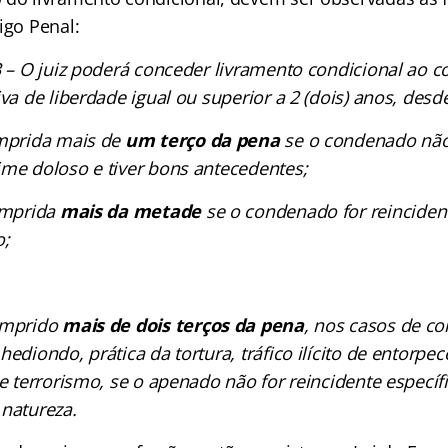
igo Penal:
3 – O juiz poderá conceder livramento condicional ao
iva de liberdade igual ou superior a 2 (dois) anos, desd
umprida mais de
um terço da pena
se o condenado não 
ime doloso e tiver bons antecedentes;
umprida
mais da metade
se o condenado for reinciden
o;
umprido
mais de dois terços da pena
, nos casos de c
hediondo, prática da tortura, tráfico ilícito de entorpe
 e terrorismo, se o apenado não for reincidente especí
natureza.