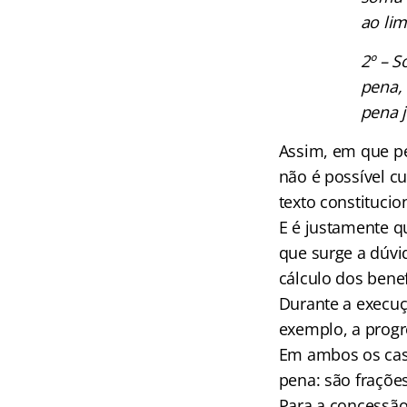
ao lim
2º – S
pena, 
pena 
Assim, em que pes
não é possível cu
texto constitucio
E é justamente q
que surge a dúvi
cálculo dos bene
Durante a execuçã
exemplo, a progr
Em ambos os cas
pena: são frações
Para a concessão