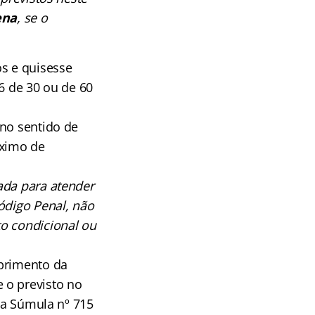
ena
, se o
s e quisesse
6 de 30 ou de 60
 no sentido de
áximo de
ada para atender
ódigo Penal, não
o condicional ou
mprimento da
 o previsto no
 da Súmula nº 715