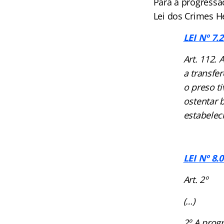
Para a progressão
Lei dos Crimes 
LEI Nº 7.
Art. 112.
a transfe
o preso t
ostentar 
estabelec
LEI Nº 8.
Art. 2º
(…)
2º A prog