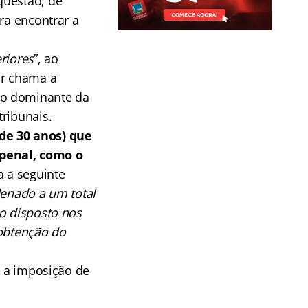
questão; de
ra encontrar a
riores
”, ao
or chama a
to dominante da
ribunais.
 de 30 anos) que
 penal, como o
 a seguinte
denado a um total
ao disposto nos
 obtenção do
a a imposição de