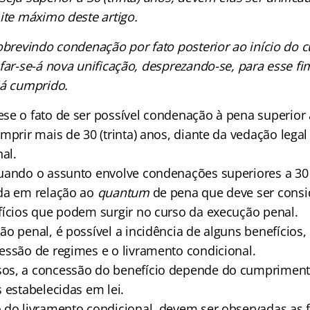
ite máximo deste artigo.
obrevindo condenação por fato posterior ao início do
far-se-á nova unificação, desprezando-se, para esse fi
já cumprido.
e o fato de ser possível condenação à pena superior a 
mprir mais de 30 (trinta) anos, diante da vedação lega
nal.
uando o assunto envolve condenações superiores a 30 (
da em relação ao
quantum
de pena que deve ser consi
fícios que podem surgir no curso da execução penal.
o penal, é possível a incidência de alguns benefícios
essão de regimes e o livramento condicional.
os, a concessão do benefício depende do cumprimen
 estabelecidas em lei.
 do livramento condicional, devem ser observadas as f