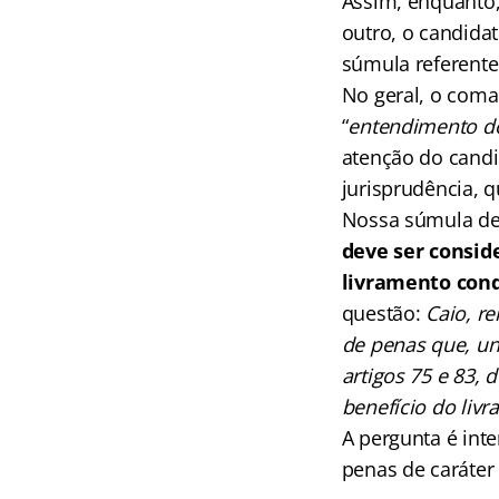
Assim, enquanto,
outro, o candidat
súmula referente
No geral, o coma
“
entendimento do
atenção do cand
jurisprudência, 
Nossa súmula de
deve ser consid
livramento cond
questão:
Caio, re
de penas que, un
artigos 75 e 83,
benefício do liv
A pergunta é inte
penas de caráter