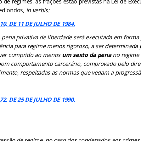
 de regimes, as frações estão previstas na Lei de Exe
Hediondos,
in verbis:
210, DE 11 DE JULHO DE 1984.
 A pena privativa de liberdade será executada em forma
rência para regime menos rigoroso, a ser determinada 
iver cumprido ao menos
um sexto da pena
no regime 
bom comportamento carcerário, comprovado pelo dire
imento, respeitadas as normas que vedam a progressã
072, DE 25 DE JULHO DE 1990.
ressão de regime, no caso dos condenados aos crimes 