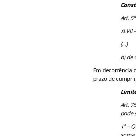
Const
Art. 5º
XLVII 
(…)
b) de 
Em decorrência d
prazo de cumprim
Limit
Art. 7
pode s
1º – Q
soma s