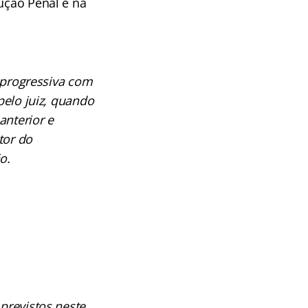
cução Penal e na
 progressiva com
pelo juiz, quando
anterior e
tor do
o.
previstos neste