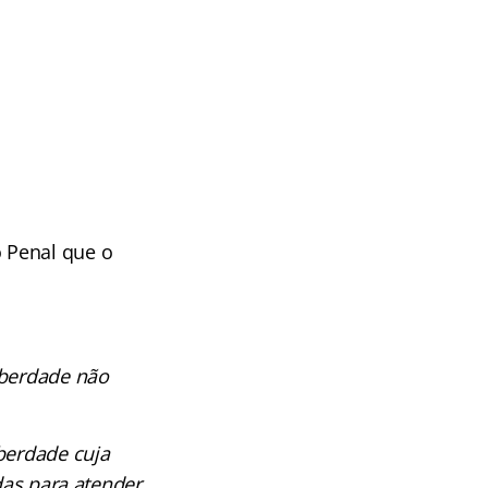
 Penal que o
iberdade não
berdade cuja
das para atender