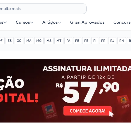
os
Cursos
Artigos
Gran Aprovados
Concurse
DF
ES
GO
MA
MG
MS
MT
PA
PB
PE
PI
PR
RJ
RN
R