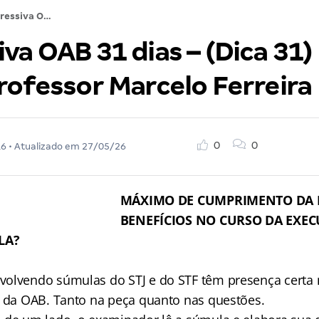
Regressiva OAB 31 dias – (Dica 31) Direito Penal: Professor Marcelo Ferreira
va OAB 31 dias – (Dica 31) 
rofessor Marcelo Ferreira
0
0
16
• Atualizado em
27/05/26
MÁXIMO DE CUMPRIMENTO DA 
BENEFÍCIOS NO CURSO DA EXEC
LA?
olvendo súmulas do STJ e do STF têm presença certa 
l da OAB. Tanto na peça quanto nas questões.