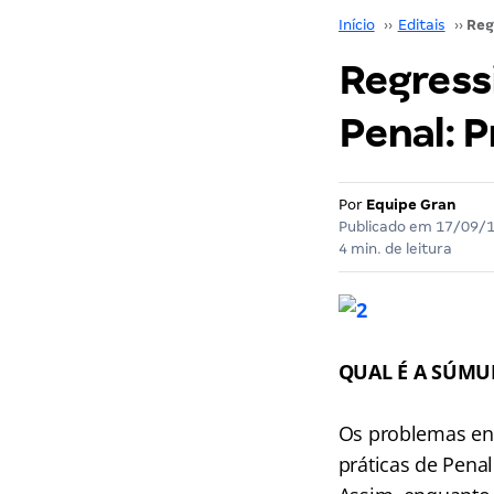
Início
››
Editais
››
Regressi
Penal: P
Por
Equipe Gran
Publicado em
17/09/
4 min. de leitura
QUAL É A SÚMU
Os problemas env
práticas de Pena