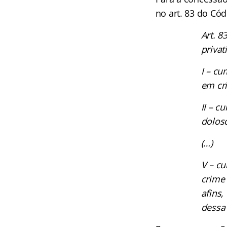
no art. 83 do Cód
Art. 8
privat
I – c
em cr
II – c
dolos
(…)
V – c
crime 
afins,
dessa 