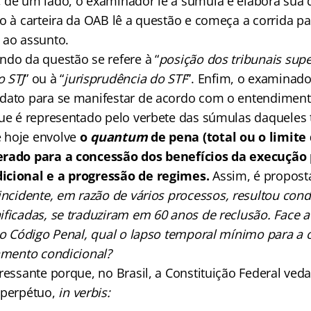
 de um lado, o examinador lê a súmula e elabora sua 
o à carteira da OAB lê a questão e começa a corrida pa
 ao assunto.
ndo da questão se refere à “
posição dos tribunais supe
 STJ
” ou à “
jurisprudência do STF
”. Enfim, o examinad
idato para se manifestar de acordo com o entendimen
que é representado pelo verbete das súmulas daqueles t
 hoje envolve
o
quantum
de pena (total ou o limite
erado para a concessão dos benefícios da execução
icional e a progressão de regimes.
Assim, é proposta
incidente, em razão de v
á
rios processos, resultou con
ificadas, se traduziram em 60 anos de reclusão. Face 
 do Código Penal, qual o lapso temporal mínimo para a
ramento condicional?
ressante porque, no Brasil, a Constituição Federal ved
 perpétuo,
in verbis: