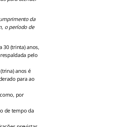
 cumprimento da
m, o período de
30 (trinta) anos,
l respaldada pelo
trina) anos é
derado para ao
, como, por
to de tempo da
rações previstas