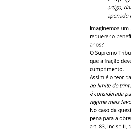
artigo, d
apenado f
Imaginemos um a
requerer o benefí
anos?
O Supremo Tribun
que a fração dev
cumprimento.
Assim é o teor d
ao limite de tri
é considerada pa
regime mais favo
No caso da quest
pena para a obte
art. 83, inciso I