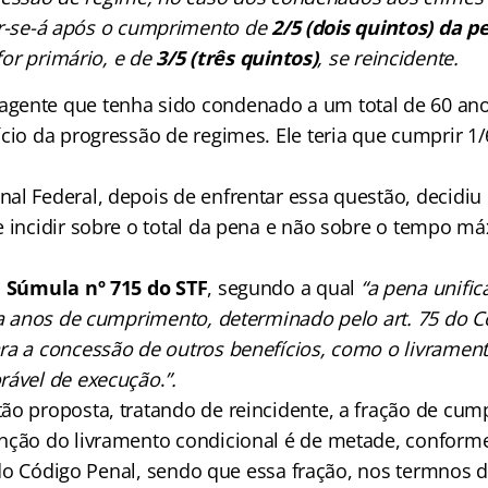
ar-se-á após o cumprimento de
2/5 (dois quintos) da p
or primário, e de
3/5 (três quintos)
, se reincidente.
gente que tenha sido condenado a um total de 60 ano
cio da progressão de regimes. Ele teria que cumprir 1/
al Federal, depois de enfrentar essa questão, decidiu
e incidir sobre o total da pena e não sobre o tempo m
a
Súmula nº 715
do STF
, segundo a qual
“
a pena unific
nta anos de cumprimento, determinado pelo art. 75 do C
ra a concessão de outros benefícios, como o livrament
rável de execução
.
”.
ão proposta, tratando de reincidente, a fração de cu
nção do livramento condicional é de metade, conforme
I, do Código Penal, sendo que essa fração, nos termnos