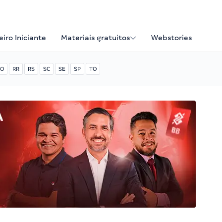
iro Iniciante
Materiais gratuitos
Webstories
O
RR
RS
SC
SE
SP
TO