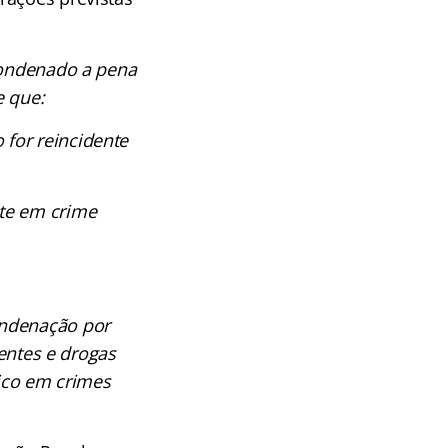
 condenado a pena
e que:
for reincidente
te em crime
ondenação por
centes e drogas
fico em crimes