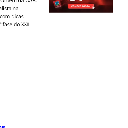
e Ordem da OAB.
lista na
 com dicas
 fase do XXII
OAB