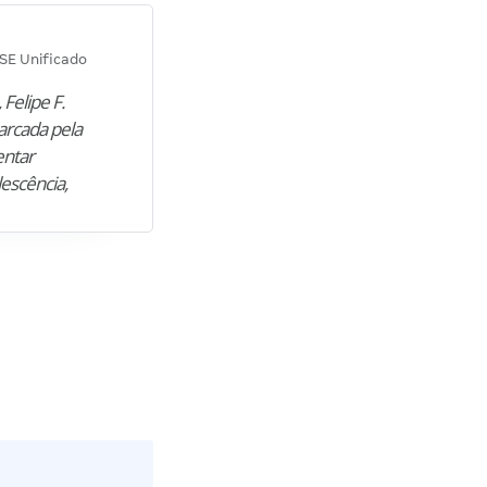
Diana M.
SE Unificado
Concurso SEPLAG CE
 Felipe F.
“Natural de Juazeiro do Norte (CE),
arcada pela
M. encontrou nos estudos o cami
entar
para construir uma nova fase da vi
lescência,
profissional. Após…”