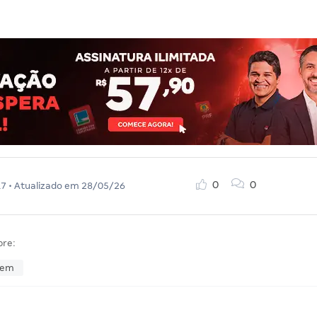
0
0
17
• Atualizado em
28/05/26
bre:
dem