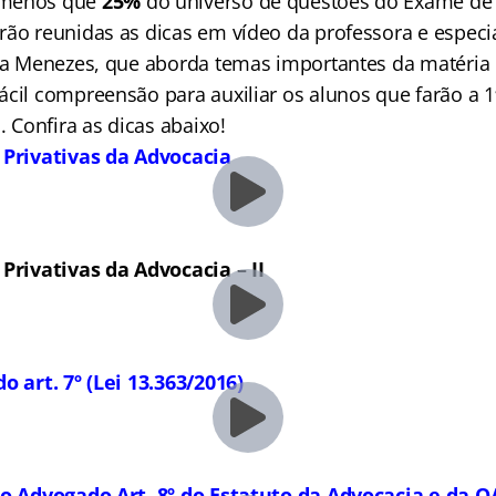
 menos que
25%
do universo de questões do Exame d
rão reunidas as dicas em vídeo da professora e especia
ela Menezes, que aborda temas importantes da matéria
cil compreensão para auxiliar os alunos que farão a 1ª
Confira as dicas abaixo!
 Privativas da Advocacia
 Privativas da Advocacia – II
o art. 7º (Lei 13.363/2016)
do Advogado Art. 8º do Estatuto da Advocacia e da 