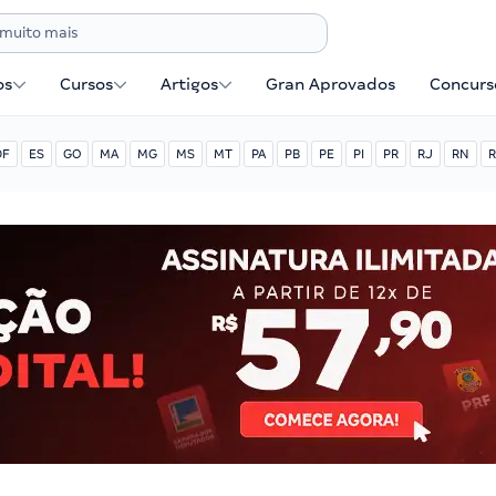
os
Cursos
Artigos
Gran Aprovados
Concurse
DF
ES
GO
MA
MG
MS
MT
PA
PB
PE
PI
PR
RJ
RN
R