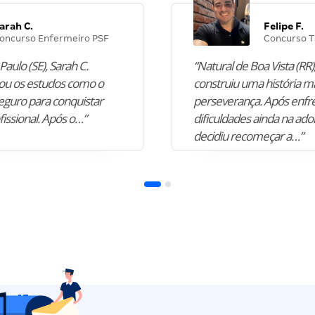
arah C.
Felipe F.
oncurso Enfermeiro PSF
Concurso T
Paulo (SE), Sarah C.
“Natural de Boa Vista (RR),
u os estudos como o
construiu uma história m
guro para conquistar
perseverança. Após enfr
fissional. Após o…”
dificuldades ainda na ado
decidiu recomeçar a…”