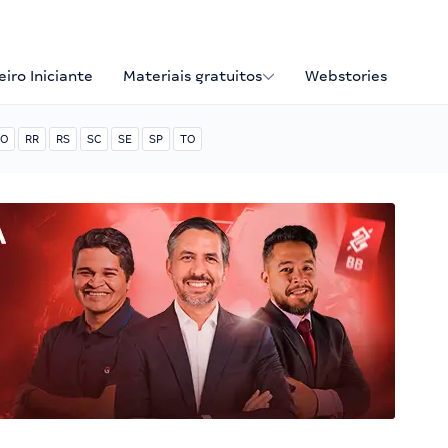
iro Iniciante
Materiais gratuitos
Webstories
O
RR
RS
SC
SE
SP
TO