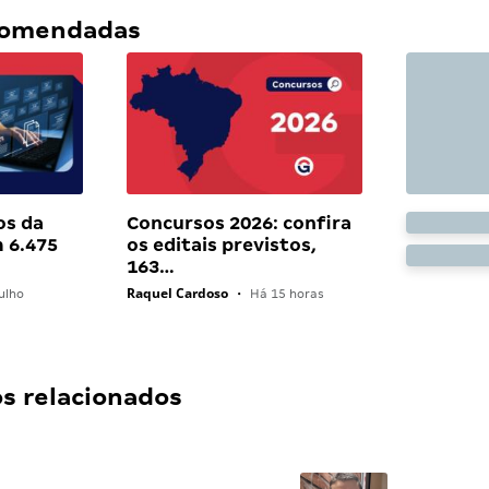
ecomendadas
os da
Concursos 2026: confira
 6.475
os editais previstos,
163…
Raquel Cardoso
ulho
•
Há 15 horas
 relacionados