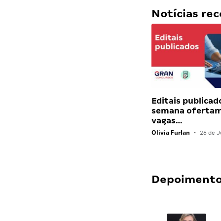
Notícias r
Editais publicad
semana ofertam
vagas…
Olivia Furlan
•
26 de J
Depoimentos