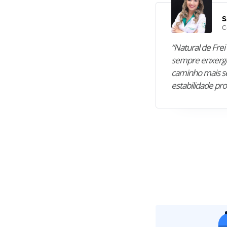
S
C
“Natural de Frei 
sempre enxergo
caminho mais se
estabilidade pro