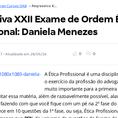
ran Cursos OAB
››
Regressiva XXII Exame de Ordem Ética Profissional: Daniela Menezes
iva XXII Exame de Ordem 
onal: Daniela Menezes
0
0
17
• Atualizado em
28/05/26
A Ética Profissional é uma discipl
o exercício da profissão do adv
muito importante para a primeira
tar essa matéria, além de razoavelmente possível, ala
, fazendo com que você fique com um pé na 2º fase do
ece em 10 questões da 1ª fase, ou seja, Ética Profission