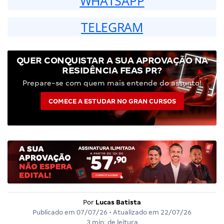
WHATSAPP
TELEGRAM
QUER CONQUISTAR A SUA APROVAÇÃO NA
RESIDÊNCIA FEAS PR?
Prepare-se com quem mais entende do assunto!
COMECE A ESTUDAR NO GRAN CURSOS
Por
Lucas Batista
Publicado em
07/07/26
• Atualizado em
22/07/26
3 min. de leitura