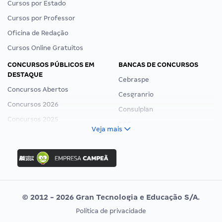
Cursos por Estado
Cursos por Professor
Oficina de Redação
Cursos Online Gratuitos
CONCURSOS PÚBLICOS EM
BANCAS DE CONCURSOS
DESTAQUE
Cebraspe
Concursos Abertos
Cesgranrio
Concursos 2026
Consulplan
Concursos 2025
FCC
Veja mais
Concurso Nacional Unificado
FGV
Concurso Ibama
Idecan
Concurso MPU
Selecon
Editais publicados
Uniase
© 2012 - 2026 Gran Tecnologia e Educação S/A.
Vunesp
Política de privacidade
CONCURSOS POR PROFISSÃO
EXAME DE ORDEM