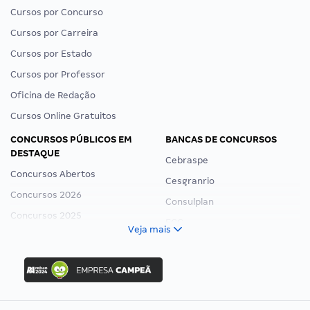
Cursos por Concurso
Cursos por Carreira
Cursos por Estado
Cursos por Professor
Oficina de Redação
Cursos Online Gratuitos
CONCURSOS PÚBLICOS EM
BANCAS DE CONCURSOS
DESTAQUE
Cebraspe
Concursos Abertos
Cesgranrio
Concursos 2026
Consulplan
Concursos 2025
FCC
Veja mais
Concurso Nacional Unificado
FGV
Concurso Ibama
Idecan
Concurso MPU
Selecon
Editais publicados
Uniase