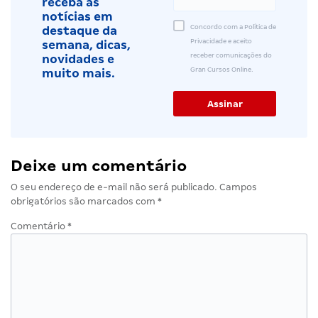
receba as
notícias em
Concordo com a Política de
destaque da
Privacidade e aceito
semana, dicas,
receber comunicações do
novidades e
Gran Cursos Online.
muito mais.
Deixe um comentário
O seu endereço de e-mail não será publicado.
Campos
obrigatórios são marcados com
*
Comentário
*