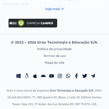
Concursos 2025
FCC
Veja mais
Concurso Nacional Unificado
FGV
Concurso Ibama
Idecan
Concurso MPU
Selecon
Editais publicados
Uniase
© 2012 - 2026 Gran Tecnologia e Educação S/A.
Vunesp
Política de privacidade
CONCURSOS POR PROFISSÃO
EXAME DE ORDEM
Termos de uso
Concursos Administrativos
OAB
Mapa do site
Concursos Educação
Prova OAB
Concursos Fiscais
Calendário OAB
Concursos Jurídicos
Questões OAB
Concursos Militares
Recursos OAB
Gran é uma marca da empresa
Gran Tecnologia e Educação S/A
, CNPJ:
Concursos Policiais
Exame de Ordem
18.260.822/0001-77, SBS Quadra 02, Bloco J, Lote 10, Edifício Carlton
Concursos Saúde
Tower, Sala 201, 2º Andar, Asa Sul, Brasília-DF, CEP 70.070-120.