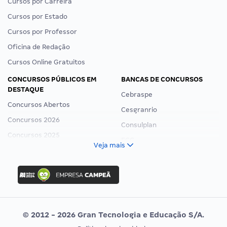
Cursos por Carreira
Cursos por Estado
Cursos por Professor
Oficina de Redação
Cursos Online Gratuitos
CONCURSOS PÚBLICOS EM
BANCAS DE CONCURSOS
DESTAQUE
Cebraspe
Concursos Abertos
Cesgranrio
Concursos 2026
Consulplan
Concursos 2025
FCC
Veja mais
Concurso Nacional Unificado
FGV
Concurso Ibama
Idecan
Concurso MPU
Selecon
Editais publicados
Uniase
© 2012 - 2026 Gran Tecnologia e Educação S/A.
Vunesp