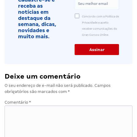
receba as
notícias em
Concordo com a Política de
destaque da
Privacidade e aceito
semana, dicas,
receber comunicações do
novidades e
Gran Cursos Online.
muito mais.
Deixe um comentário
O seu endereço de e-mail não será publicado.
Campos
obrigatórios são marcados com
*
Comentário
*