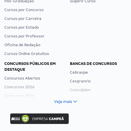
Pós-Graduação
Sugerir Curso
Cursos por Concurso
Cursos por Carreira
Cursos por Estado
Cursos por Professor
Oficina de Redação
Cursos Online Gratuitos
CONCURSOS PÚBLICOS EM
BANCAS DE CONCURSOS
DESTAQUE
Cebraspe
Concursos Abertos
Cesgranrio
Concursos 2026
Consulplan
Concursos 2025
FCC
Veja mais
Concurso Nacional Unificado
FGV
Concurso Ibama
Idecan
Concurso MPU
Selecon
Editais publicados