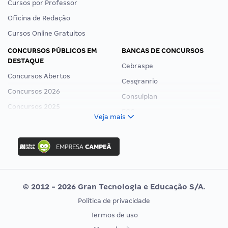
Cursos por Professor
Oficina de Redação
Cursos Online Gratuitos
CONCURSOS PÚBLICOS EM
BANCAS DE CONCURSOS
DESTAQUE
Cebraspe
Concursos Abertos
Cesgranrio
Concursos 2026
Consulplan
Concursos 2025
FCC
Veja mais
Concurso Nacional Unificado
FGV
Concurso Ibama
Idecan
Concurso MPU
Selecon
Editais publicados
Uniase
© 2012 - 2026 Gran Tecnologia e Educação S/A.
Vunesp
Política de privacidade
CONCURSOS POR PROFISSÃO
EXAME DE ORDEM
Termos de uso
Concursos Administrativos
OAB