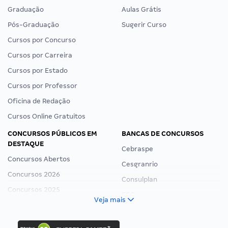
Graduação
Aulas Grátis
Pós-Graduação
Sugerir Curso
Cursos por Concurso
Cursos por Carreira
Cursos por Estado
Cursos por Professor
Oficina de Redação
Cursos Online Gratuitos
CONCURSOS PÚBLICOS EM
BANCAS DE CONCURSOS
DESTAQUE
Cebraspe
Concursos Abertos
Cesgranrio
Concursos 2026
Consulplan
Concursos 2025
FCC
Veja mais
Concurso Nacional Unificado
FGV
Concurso Ibama
Idecan