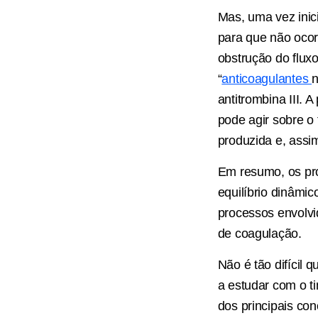
Mas, uma vez inic
para que não ocor
obstrução do flux
“
anticoagulantes
n
antitrombina III. 
pode agir sobre o
produzida e, assi
Em resumo, os pr
equilíbrio dinâmi
processos envolvid
de coagulação.
Não é tão difíci
a estudar com o 
dos principais con