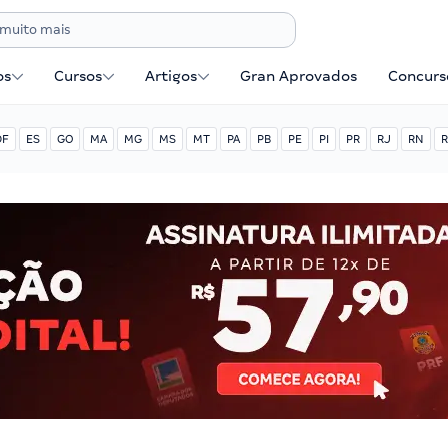
os
Cursos
Artigos
Gran Aprovados
Concurse
DF
ES
GO
MA
MG
MS
MT
PA
PB
PE
PI
PR
RJ
RN
R