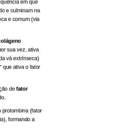
sequência em que
ado e culminam na
seca e comum (via
colágeno
por sua vez, ativa
 da vá extrínseca)
 que ativa o fator
ação de
fator
do.
 protombina (fator
(Ia), formando a