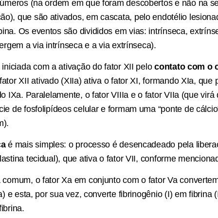
r números (na ordem em que foram descobertos e não na 
o), que são ativados, em cascata, pelo endotélio lesion
ina. Os eventos são divididos em vias: intrínseca, extrín
vergem a via intrínseca e a via extrínseca).
 iniciada com a ativação do fator XII pelo
contato com o 
 fator XII ativado (XIIa) ativa o fator XI, formando XIa, que 
o IXa. Paralelamente, o fator VIIIa e o fator VIIa (que virá
ie de fosfolipídeos celular e formam uma “ponte de cálcio”
m).
ca
é mais simples: o processo é desencadeado pela liber
astina tecidual), que ativa o fator VII, conforme menciona
a comum, o fator Xa em conjunto com o fator Va convertem
a) e esta, por sua vez, converte fibrinogênio (I) em fibrina 
ibrina.