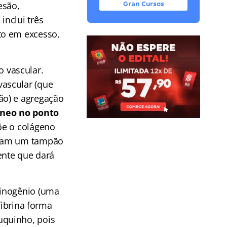
esão,
Gran Cursos
nclui três
to em excesso,
o vascular.
ascular (que
ão) e agregação
íneo no ponto
põe o colágeno
rmam um tampão
ente que dará
rinogênio (uma
fibrina forma
uquinho, pois