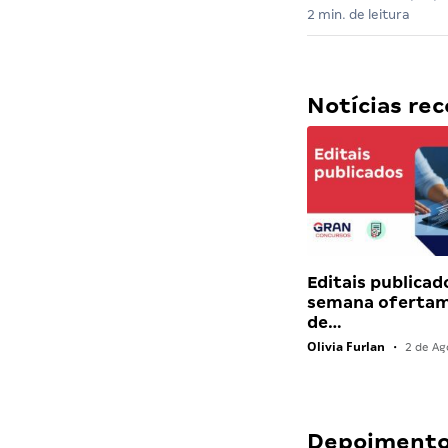
2 min. de leitura
Notícias r
Editais publicad
semana ofertam
de…
Olivia Furlan
•
2 de Ag
Depoimentos