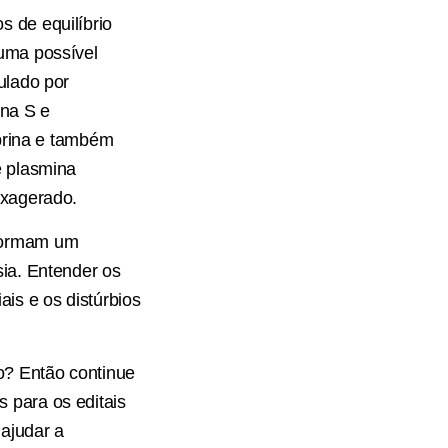
 de equilíbrio
 uma possível
ulado por
ína S e
ibrina e também
e plasmina
exagerado.
 formam um
sia. Entender os
is e os distúrbios
o? Então continue
s para os editais
 ajudar a