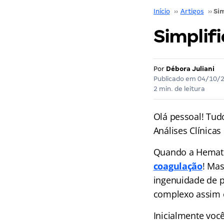
Início
››
Artigos
››
Simplif
Por
Débora Juliani
Publicado em
04/10/
2 min. de leitura
Olá pessoal! Tud
Análises Clínicas
Quando a Hemato
coagulação
! Mas
ingenuidade de p
complexo assim e
Inicialmente voc