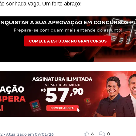
tão sonhada vaga. Um forte abraço!
NQUISTAR A SUA APROVAÇÃO EM CONCURSOS P
Prepare-se com quem mais entende do assunto!
COMECE A ESTUDAR NO GRAN CURSOS
6
0
22
• Atualizado em
09/01/26