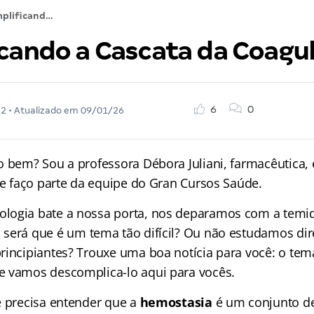
Simplificando a Cascata da Coagulação
icando a Cascata da Coagu
6
0
22
• Atualizado em
09/01/26
o bem? Sou a professora Débora Juliani, farmacêutica, 
 e faço parte da equipe do Gran Cursos Saúde.
logia bate a nossa porta, nos deparamos com a tem
 será que é um tema tão difícil? Ou não estudamos dir
rincipiantes? Trouxe uma boa notícia para você: o tem
 vamos descomplica-lo aqui para vocês.
ê precisa entender que a
hemostasia
é um conjunto d