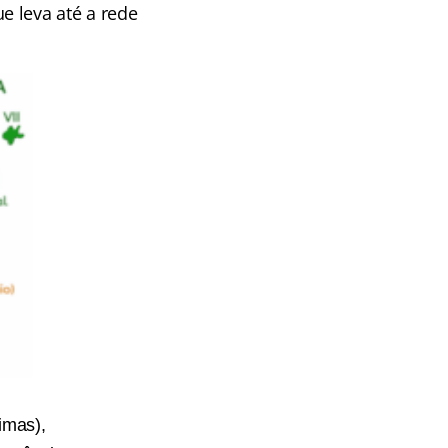
ue leva até a rede
imas),