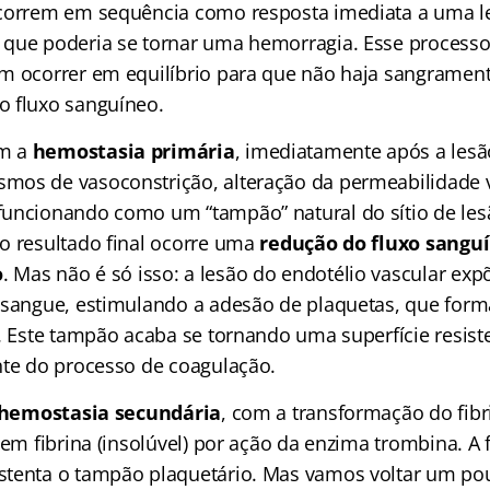
ocorrem em sequência como resposta imediata a uma l
que poderia se tornar uma hemorragia. Esse processo i
m ocorrer em equilíbrio para que não haja sangramen
 fluxo sanguíneo.
m a
hemostasia primária
, imediatamente após a lesã
os de vasoconstrição, alteração da permeabilidade v
uncionando como um “tampão” natural do sítio de les
o resultado final ocorre uma
redução do fluxo sangu
o
. Mas não é só isso: a lesão do endotélio vascular ex
o sangue, estimulando a adesão de plaquetas, que fo
o. Este tampão acaba se tornando uma superfície resist
nte do processo de coagulação.
hemostasia secundária
, com a transformação do fib
 em fibrina (insolúvel) por ação da enzima trombina. A 
tenta o tampão plaquetário. Mas vamos voltar um po