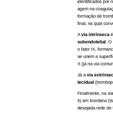
identificados po
agem na coagulaçã
formação de tromb
final, na qual con
A
via intrínseca
é
subendotelial
. O
o fator IX, formand
se unem a superfíc
X (já na via comu
Já a
via extrínse
tecidual
(trombopl
Finalmente, na vi
II) em trombina (II
desejada rede de f