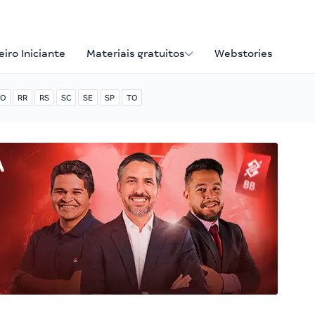
iro Iniciante
Materiais gratuitos
Webstories
O
RR
RS
SC
SE
SP
TO