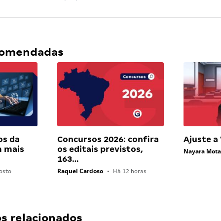
ecomendadas
os da
Concursos 2026: confira
Ajuste a
 mais
os editais previstos,
Nayara Mot
163…
Raquel Cardoso
osto
•
Há 12 horas
 relacionados