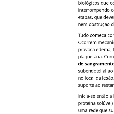
biológicos que 
interrompendo o 
etapas, que deve
nem obstrução do
Tudo começa co
Ocorrem mecanism
provoca edema, f
plaquetária. Com
de sangrament
subendotelial a
no local da lesã
suporte ao resta
Inicia-se então a
proteína solúvel)
uma rede que sus