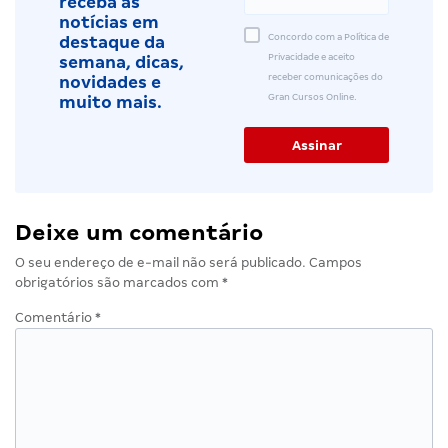
receba as
notícias em
Concordo com a Política de
destaque da
Privacidade e aceito
semana, dicas,
receber comunicações do
novidades e
Gran Cursos Online.
muito mais.
Deixe um comentário
O seu endereço de e-mail não será publicado.
Campos
obrigatórios são marcados com
*
Comentário
*