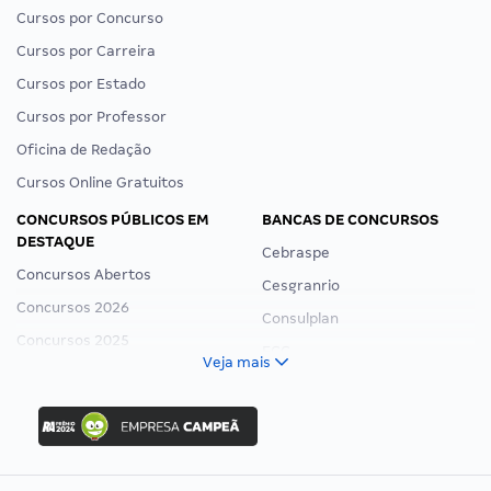
Cursos por Concurso
Cursos por Carreira
Cursos por Estado
Cursos por Professor
Oficina de Redação
Cursos Online Gratuitos
CONCURSOS PÚBLICOS EM
BANCAS DE CONCURSOS
DESTAQUE
Cebraspe
Concursos Abertos
Cesgranrio
Concursos 2026
Consulplan
Concursos 2025
FCC
Veja mais
Concurso Nacional Unificado
FGV
Concurso Ibama
Idecan
Concurso MPU
Selecon
Editais publicados
Uniase