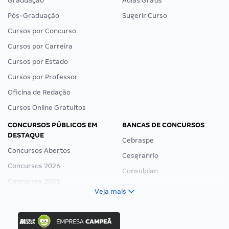
Graduação
Aulas Grátis
Pós-Graduação
Sugerir Curso
Cursos por Concurso
Cursos por Carreira
Cursos por Estado
Cursos por Professor
Oficina de Redação
Cursos Online Gratuitos
CONCURSOS PÚBLICOS EM
BANCAS DE CONCURSOS
DESTAQUE
Cebraspe
Concursos Abertos
Cesgranrio
Concursos 2026
Consulplan
Concursos 2025
FCC
Veja mais
Concurso Nacional Unificado
FGV
Concurso Ibama
Idecan
Concurso MPU