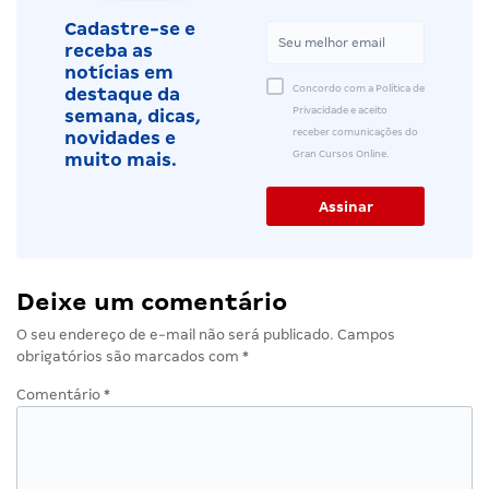
Cadastre-se e
receba as
notícias em
Concordo com a Política de
destaque da
Privacidade e aceito
semana, dicas,
receber comunicações do
novidades e
Gran Cursos Online.
muito mais.
Deixe um comentário
O seu endereço de e-mail não será publicado.
Campos
obrigatórios são marcados com
*
Comentário
*