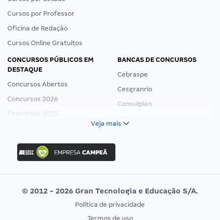
Cursos por Professor
Oficina de Redação
Cursos Online Gratuitos
CONCURSOS PÚBLICOS EM
BANCAS DE CONCURSOS
DESTAQUE
Cebraspe
Concursos Abertos
Cesgranrio
Concursos 2026
Consulplan
Concursos 2025
FCC
Veja mais
Concurso Nacional Unificado
FGV
Concurso Ibama
Idecan
Concurso MPU
Selecon
Editais publicados
Uniase
© 2012 - 2026 Gran Tecnologia e Educação S/A.
Vunesp
Política de privacidade
CONCURSOS POR PROFISSÃO
EXAME DE ORDEM
Termos de uso