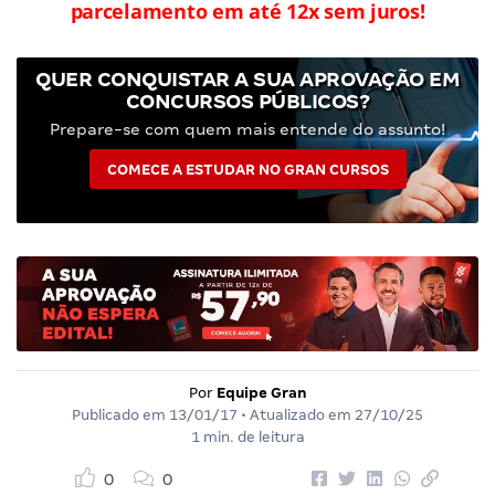
parcelamento em até 12x sem juros!
QUER CONQUISTAR A SUA APROVAÇÃO EM
CONCURSOS PÚBLICOS?
Prepare-se com quem mais entende do assunto!
COMECE A ESTUDAR NO GRAN CURSOS
Por
Equipe Gran
Publicado em
13/01/17
• Atualizado em
27/10/25
1 min. de leitura
0
0