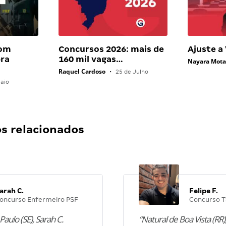
com
Concursos 2026: mais de
Ajuste a
bra
160 mil vagas…
Nayara Mot
Raquel Cardoso
•
25 de Julho
aio
 relacionados
arah C.
Felipe F.
oncurso Enfermeiro PSF
Concurso T
Paulo (SE), Sarah C.
“Natural de Boa Vista (RR),