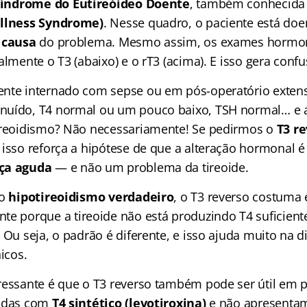
índrome do Eutireóideo Doente
, também conhecid
Illness Syndrome)
. Nesse quadro, o paciente está d
 causa
do problema. Mesmo assim, os exames hormon
almente o T3 (abaixo) e o rT3 (acima). E isso gera confu
ente internado com sepse ou em pós-operatório exten
nuído, T4 normal ou um pouco baixo, TSH normal… e a
ireoidismo? Não necessariamente! Se pedirmos o
T3 re
, isso reforça a hipótese de que a alteração hormonal 
ça aguda
— e não um problema da tireoide.
no
hipotireoidismo verdadeiro
, o T3 reverso costuma 
nte porque a tireoide não está produzindo T4 suficien
 Ou seja, o padrão é diferente, e isso ajuda muito na d
nicos.
ressante é que o T3 reverso também pode ser útil em 
tadas com
T4 sintético (levotiroxina)
e não apresenta