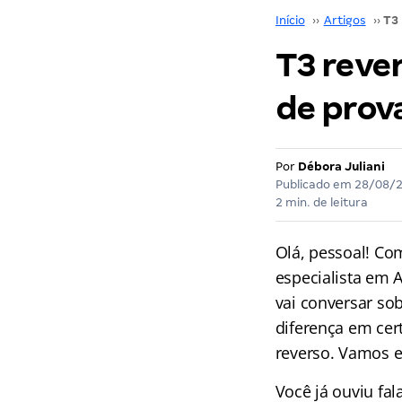
Início
››
Artigos
››
T3 rever
de prov
Por
Débora Juliani
Publicado em
28/08/
2 min. de leitura
Olá, pessoal! Co
especialista em A
vai conversar so
diferença em cer
reverso. Vamos e
Você já ouviu fa