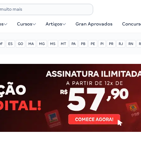
os
Cursos
Artigos
Gran Aprovados
Concurse
DF
ES
GO
MA
MG
MS
MT
PA
PB
PE
PI
PR
RJ
RN
R