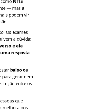
a como
NTIS
oente — mas
a
ais podem vir
são.
so. Os exames
í vem a dúvida:
verso e ele
é
uma resposta
estar
baixo ou
te para gerar nem
istinção entre os
pessoas que
m melhora dos