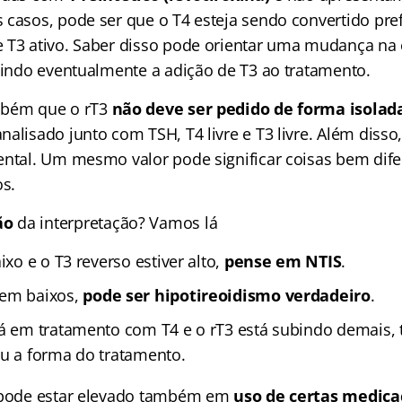
 casos, pode ser que o T4 esteja sendo convertido pre
 T3 ativo. Saber disso pode orientar uma mudança na 
luindo eventualmente a adição de T3 ao tratamento.
mbém que o rT3
não deve ser pedido de forma isolad
alisado junto com TSH, T4 livre e T3 livre. Além disso
ental. Um mesmo valor pode significar coisas bem dif
os.
ão
da interpretação? Vamos lá
ixo e o T3 reverso estiver alto,
pense em NTIS
.
rem baixos,
pode ser hipotireoidismo verdadeiro
.
tá em tratamento com T4 e o rT3 está subindo demais, t
ou a forma do tratamento.
3 pode estar elevado também em
uso de certas medica