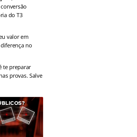
a conversão
ria do T3
seu valor em
 diferença no
 te preparar
nas provas. Salve
ÚBLICOS?