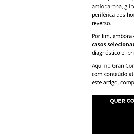
amiodarona, glic
periférica dos h
reverso.
Por fim, embora 
casos seleciona
diagnóstico e, pr
Aqui no Gran Con
com conteúdo atu
este artigo, com
QUER CO