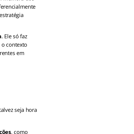
ferencialmente
estratégia
a
. Ele só faz
, o contexto
erentes em
alvez seja hora
ções
, como