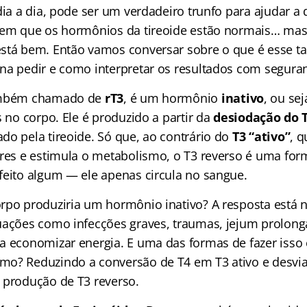
dia a dia, pode ser um verdadeiro trunfo para ajudar a
 em que os hormônios da tireoide estão normais… mas
stá bem. Então vamos conversar sobre o que é esse tal
na pedir e como interpretar os resultados com segura
também chamado de
rT3
, é um hormônio
inativo
, ou sej
s no corpo. Ele é produzido a partir da
desiodação do 
do pela tireoide. Só que, ao contrário do
T3 “ativo”
, q
ares e estimula o metabolismo, o T3 reverso é uma form
feito algum — ele apenas circula no sangue.
rpo produziria um hormônio inativo? A resposta está 
uações como infecções graves, traumas, jejum prolonga
a economizar energia. E uma das formas de fazer isso
mo? Reduzindo a conversão de T4 em T3 ativo e desvi
 produção de T3 reverso.