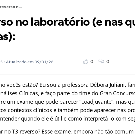
T3 reverso no laboratório (e nas questões de provas):
so no laboratório (e nas 
as):
0
0
25
• Atualizado em
09/01/26
mo vocês estão? Eu sou a professora Débora Juliani, fa
nálises Clínicas, e faço parte do time do Gran Concurs
bre um exame que pode parecer “coadjuvante”, mas que
tos contextos clínicos e também pode aparecer nas pro
ntender quando ele é útil e como interpretá-lo com s
lar no T3 reverso? Esse exame, embora não tão comum 