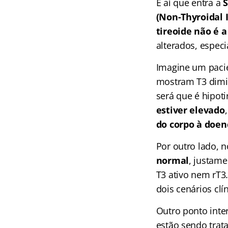
É aí que entra a
S
(Non-Thyroidal 
tireoide não é a
alterados, especi
Imagine um paci
mostram T3 dimi
será que é hipot
estiver elevado
do corpo à doen
Por outro lado, 
normal
, justame
T3 ativo nem rT3.
dois cenários clí
Outro ponto inte
estão sendo tra