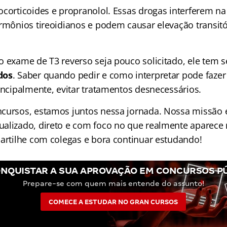
ocorticoides e propranolol. Essas drogas interferem n
ormônios tireoidianos e podem causar elevação transitó
o exame de T3 reverso seja pouco solicitado, ele tem 
dos
. Saber quando pedir e como interpretar pode fazer
incipalmente, evitar tratamentos desnecessários.
cursos, estamos juntos nessa jornada. Nossa missão é
alizado, direto e com foco no que realmente aparece 
partilhe com colegas e bora continuar estudando!
NQUISTAR A SUA APROVAÇÃO EM CONCURSOS P
Prepare-se com quem mais entende do assunto!
COMECE A ESTUDAR NO GRAN CURSOS