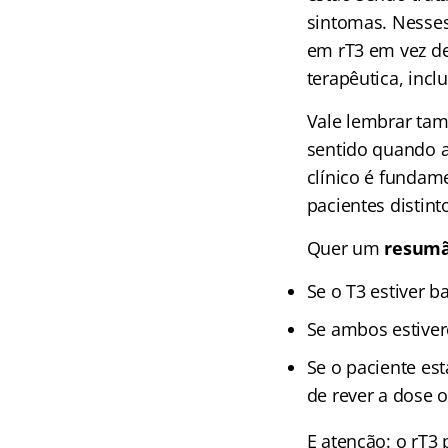
sintomas. Nesses
em rT3 em vez de
terapêutica, inc
Vale lembrar ta
sentido quando an
clínico é fundam
pacientes distint
Quer um
resum
Se o T3 estiver ba
Se ambos estive
Se o paciente es
de rever a dose 
E atenção: o rT