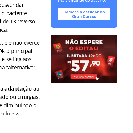
mais entende do assunto!
 desvendar
 o paciente
Comece a estudar no
Gran Cursos
 de T3 reverso,
nça.
a, ele não exerce
T4
, o principal
ue se liga aos
a “alternativa”
na
adaptação ao
do ou cirurgias,
 é diminuindo o
ando essa