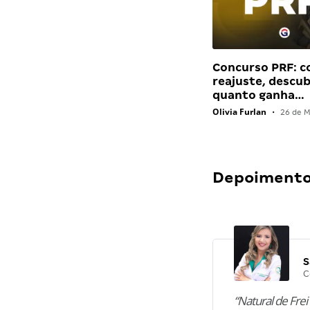
Concurso PRF: 
reajuste, descu
quanto ganha…
Olivia Furlan
•
26 de M
Depoimentos
S
C
“Natural de Frei 