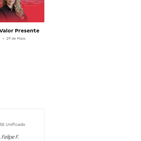
 Valor Presente
a
•
29 de Maio
Diana M.
SE Unificado
Concurso SEPLAG CE
 Felipe F.
“Natural de Juazeiro do Norte (CE),