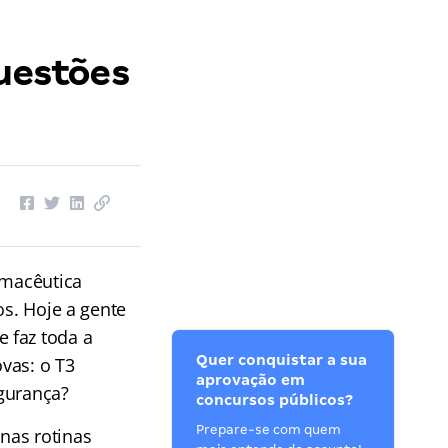
questões
rmacêutica
os. Hoje a gente
 faz toda a
Quer conquistar a sua
vas: o T3
aprovação em
egurança?
concursos públicos?
Prepare-se com quem
nas rotinas