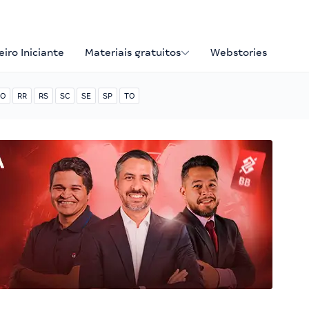
iro Iniciante
Materiais gratuitos
Webstories
O
RR
RS
SC
SE
SP
TO