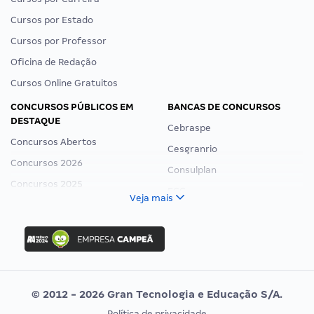
Cursos por Estado
Cursos por Professor
Oficina de Redação
Cursos Online Gratuitos
CONCURSOS PÚBLICOS EM
BANCAS DE CONCURSOS
DESTAQUE
Cebraspe
Concursos Abertos
Cesgranrio
Concursos 2026
Consulplan
Concursos 2025
FCC
Veja mais
Concurso Nacional Unificado
FGV
Concurso Ibama
Idecan
Concurso MPU
Selecon
Editais publicados
Uniase
© 2012 - 2026 Gran Tecnologia e Educação S/A.
Vunesp
Política de privacidade