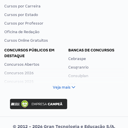
Cursos por Carreira
Cursos por Estado
Cursos por Professor
Oficina de Redação
Cursos Online Gratuitos
CONCURSOS PÚBLICOS EM
BANCAS DE CONCURSOS
DESTAQUE
Cebraspe
Concursos Abertos
Cesgranrio
Concursos 2026
Consulplan
Concursos 2025
FCC
Veja mais
Concurso Nacional Unificado
FGV
Concurso Ibama
Idecan
Concurso MPU
Selecon
Editais publicados
Uniase
© 2012 - 2026 Gran Tecnologia e Educação S/A.
Vunesp