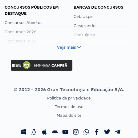
CONCURSOS PÚBLICOS EM
BANCAS DE CONCURSOS
DESTAQUE
Cebraspe
Concursos Abertos
Cesgranrio
Concursos 2026
Consulplan
Concursos 2025
FCC
Veja mais
Concurso Nacional Unificado
FGV
Concurso Ibama
Idecan
Concurso MPU
Selecon
Editais publicados
Uniase
© 2012 - 2026 Gran Tecnologia e Educação S/A.
Vunesp
Política de privacidade
CONCURSOS POR PROFISSÃO
EXAME DE ORDEM
Termos de uso
Concursos Administrativos
OAB
Mapa do site
Concursos Educação
Prova OAB
Concursos Fiscais
Calendário OAB
Concursos Jurídicos
Questões OAB