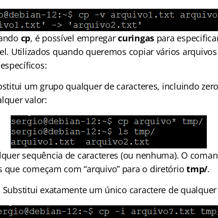
mando
cp
, é possível empregar
curingas
para especifica
vel. Utilizados quando queremos copiar vários arquivo
specíficos:
bstitui um grupo qualquer de caracteres, incluindo zer
lquer valor:
lquer sequência de caracteres (ou nenhuma). O comand
s que começam com “arquivo” para o diretório
tmp/
.
: Substitui exatamente um único caractere de qualquer 