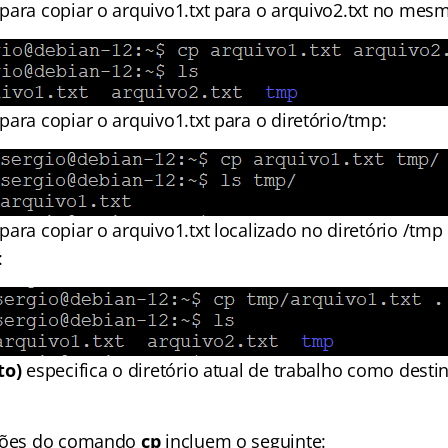
para copiar o arquivo1.txt para o arquivo2.txt no mesm
ara copiar o arquivo1.txt para o diretório/tmp:
ara copiar o arquivo1.txt localizado no diretório /tmp 
:
to)
especifica o diretório atual de trabalho como des
pções do comando
cp
incluem o seguinte: