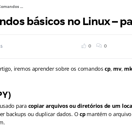
1. Comandos básicos no Linux – parte II
dos básicos no Linux – par
0
0
25
rtigo, iremos aprender sobre os comandos
cp
,
mv
,
mk
PY)
usado para
copiar arquivos ou diretórios de um loca
azer backups ou duplicar dados. O
cp
mantém o arquivo o
m.