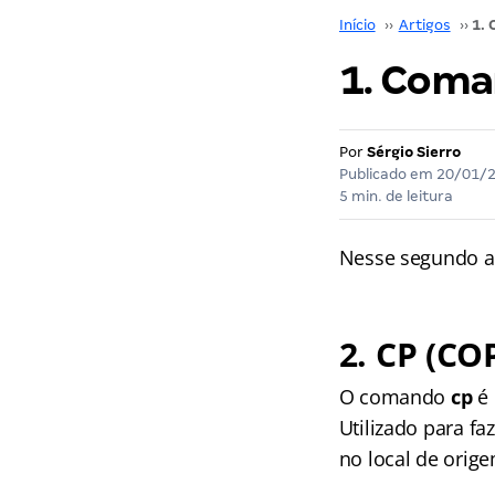
Início
››
Artigos
››
1. Coman
Por
Sérgio Sierro
Publicado em
20/01/
5 min. de leitura
Nesse segundo a
2. CP (CO
O comando
cp
é 
Utilizado para f
no local de orige