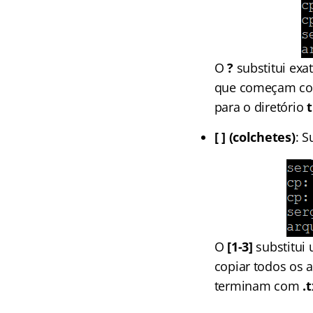
O
?
substitui exa
que começam com
para o diretório
[ ] (colchetes)
: S
O
[1-3]
substitui 
copiar todos os 
terminam com
.