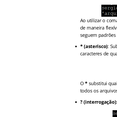
Ao utilizar o co
de maneira flexí
seguem padrões e
* (asterisco)
: Su
caracteres de qua
O
*
substitui qua
todos os arquivo
? (interrogação)