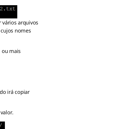
r vários arquivos
s cujos nomes
o ou mais
o irá copiar
valor.