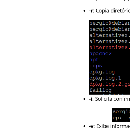
-r
: Copia diretóri
-i
: Solicita conf
-v
: Exibe inform