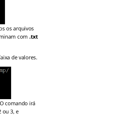
os os arquivos
terminam com
.txt
aixa de valores.
. O comando irá
 ou 3, e