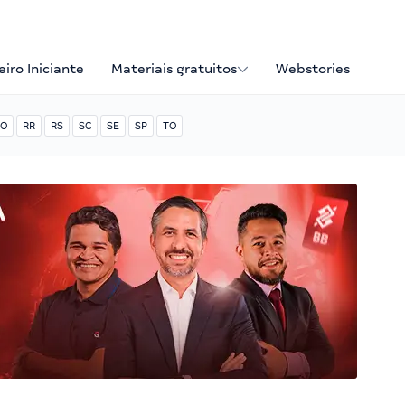
iro Iniciante
Materiais gratuitos
Webstories
O
RR
RS
SC
SE
SP
TO