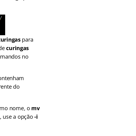
curingas
para
 de
curingas
comandos no
contenham
rente do
mesmo nome, o
mv
a, use a opção
-i