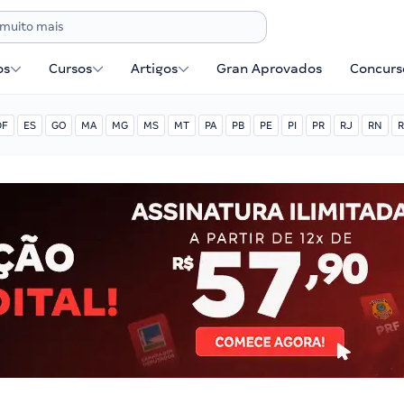
os
Cursos
Artigos
Gran Aprovados
Concurse
DF
ES
GO
MA
MG
MS
MT
PA
PB
PE
PI
PR
RJ
RN
R