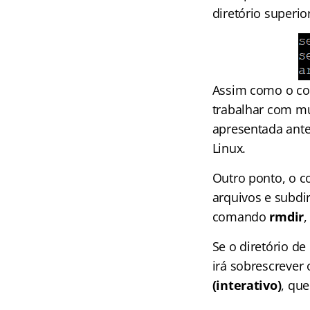
diretório superior
Assim como o 
trabalhar com múl
apresentada ant
Linux.
Outro ponto, o
arquivos e subdi
comando
rmdir
,
Se o diretório d
irá sobrescrever
(interativo)
, que