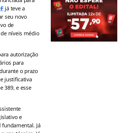
anunciada para
DF
já teve a
ar seu novo
ivo de
 de níveis médio
 para autorização
rios para
durante o prazo
 justificativa
e 389, e esse
ssistente
islativo e
l fundamental. Já