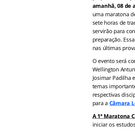
amanhã, 08 de ab
uma maratona de 
sete horas de tra
servirão para con
preparação. Essa
nas últimas pro
O evento será co
Wellington Antune
Josimar Padilha 
temas importante
respectivas disc
para a
Câmara Le
A 1ª Maratona 
iniciar os estudo