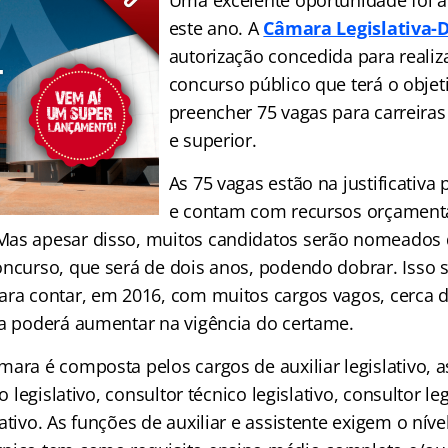
Uma excelente oportunidade foi 
este ano. A
Câmara Legislativa-
autorização concedida para realiz
concurso público que terá o objet
preencher 75 vagas para carreiras
e superior.
As 75 vagas estão na justificativa
e contam com recursos orçamentá
Mas apesar disso, muitos candidatos serão nomeados 
ncurso, que será de dois anos, podendo dobrar. Isso se
ara contar, em 2016, com muitos cargos vagos, cerca d
da poderá aumentar na vigência do certame.
ara é composta pelos cargos de auxiliar legislativo, a
co legislativo, consultor técnico legislativo, consultor leg
ativo. As funções de auxiliar e assistente exigem o níve