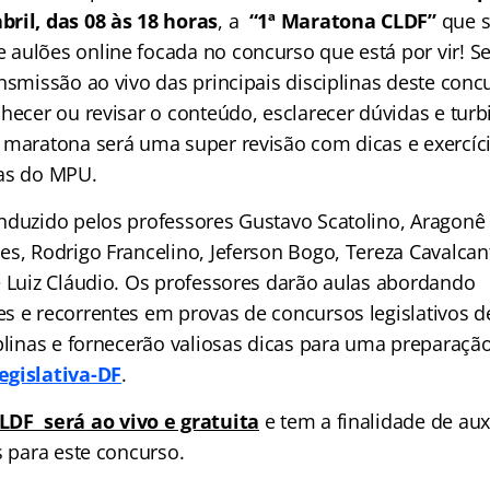
ril, das 08 às 18 horas
, a
“1ª Maratona CLDF”
que s
aulões online focada no concurso que está por vir! S
nsmissão ao vivo das principais disciplinas deste conc
hecer ou revisar o conteúdo, esclarecer dúvidas e turb
 maratona será uma super revisão com dicas e exercíc
vas do MPU.
nduzido pelos professores Gustavo Scatolino, Aragonê
s, Rodrigo Francelino, Jeferson Bogo, Tereza Cavalcant
e Luiz Cláudio. Os professores darão aulas abordando
s e recorrentes em provas de concursos legislativos d
iplinas e fornecerão valiosas dicas para uma preparaçã
gislativa-DF
.
CLDF será
ao vivo e gratuita
e tem a finalidade de aux
s para este concurso.