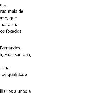
erá
erão mais de
urso, que
inar a sua
ios focados
 Fernandes,
i, Elias Santana,
e suas
o de qualidade
iliar os alunos a