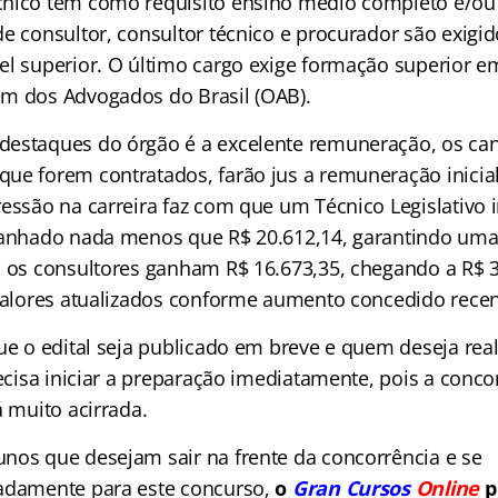
nico tem como requisito ensino médio completo e/ou c
de consultor, consultor técnico e procurador são exigi
el superior. O último cargo exige formação superior em
m dos Advogados do Brasil (OAB).
estaques do órgão é a excelente remuneração, os can
ue forem contratados, farão jus a remuneração inicial
ressão na carreira faz com que um Técnico Legislativo 
ganhado nada menos que R$ 20.612,14, garantindo uma
á os consultores ganham R$ 16.673,35, chegando a R$ 
 valores atualizados conforme aumento concedido rece
que o edital seja publicado em breve e quem deseja rea
recisa iniciar a preparação imediatamente, pois a conc
á muito acirrada.
nos que desejam sair na frente da concorrência e se
adamente para este concurso,
o
Gran Cursos
Online
p