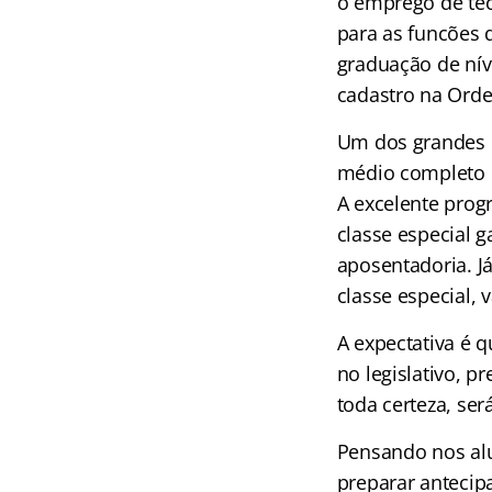
o emprego de téc
para as funcões 
graduação de nív
cadastro na Orde
Um dos grandes d
médio completo q
A excelente prog
classe especial 
aposentadoria. J
classe especial,
A expectativa é 
no legislativo, p
toda certeza, ser
Pensando nos alu
preparar antecip