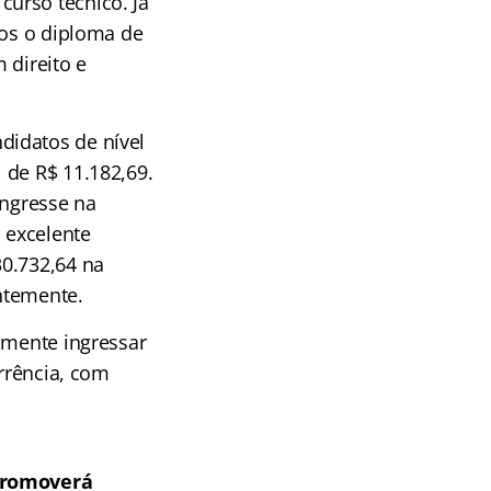
urso técnico. Já
dos o diploma de
 direito e
didatos de nível
 de R$ 11.182,69.
ingresse na
 excelente
30.732,64 na
ntemente.
lmente ingressar
orrência, com
romoverá