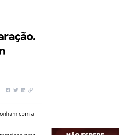
aração.
an
 sonham com a