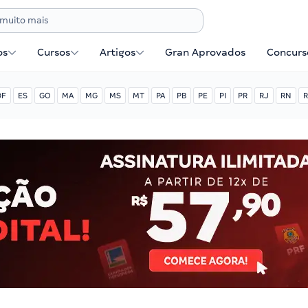
os
Cursos
Artigos
Gran Aprovados
Concurse
DF
ES
GO
MA
MG
MS
MT
PA
PB
PE
PI
PR
RJ
RN
R