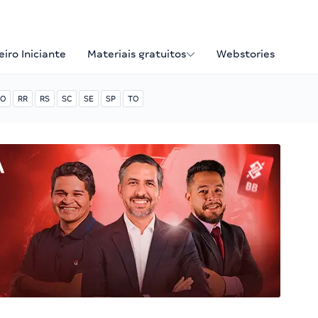
iro Iniciante
Materiais gratuitos
Webstories
O
RR
RS
SC
SE
SP
TO