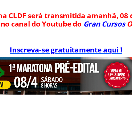
a CLDF será transmitida amanhã, 08 d
, no canal do Youtube do
Gran Cursos
O
Inscreva-se gratuitamente aqui !