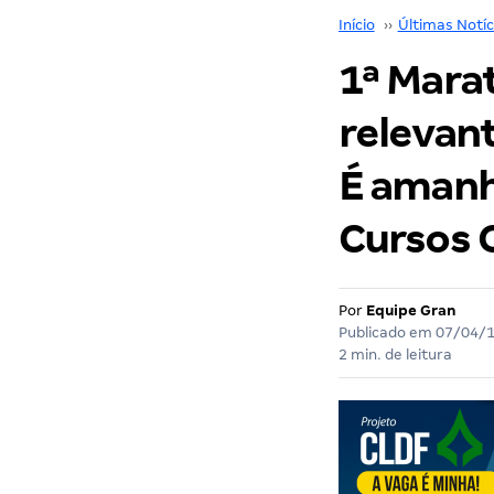
Início
››
Últimas Notíc
1ª Mara
relevant
É amanhã
Cursos O
Por
Equipe Gran
Publicado em
07/04/
2 min. de leitura