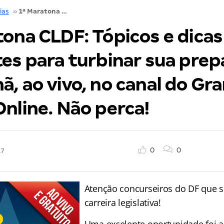
ias
››
1ª Maratona CLDF: Tópicos e dicas relevantes para turbinar sua preparação. É amanhã, ao vivo, no canal do Gran Cursos Online. Não perca!
tona CLDF: Tópicos e dicas
es para turbinar sua prep
, ao vivo, no canal do Gr
nline. Não perca!
0
0
17
Atenção concurseiros do DF que
carreira legislativa!