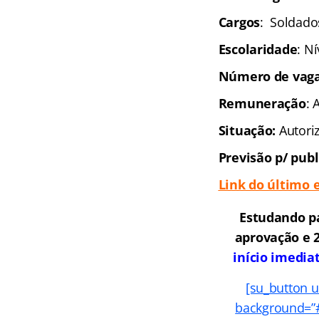
Cargos
: Soldado
Escolaridade
: N
Número de vaga
Remuneração
: 
Situação:
Autori
Previsão p/ publ
Link do último 
Estudando p
aprovação e 2
início imedia
[su_button u
background=”#f