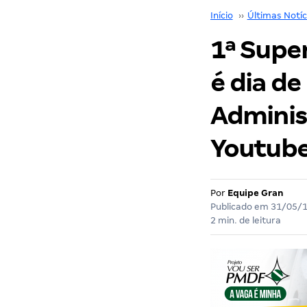
Início
››
Últimas Notíc
1ª Supe
é dia de
Administ
Youtube
Por
Equipe Gran
Publicado em
31/05/
2 min. de leitura