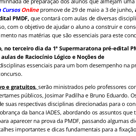
caminhada de preparação dos alunos que almejam uma 
 Cursos
Online
promove de 29 de maio a 3 de junho
,
dital PMDF,
que contará com aulas de diversas discipl
so, com o objetivo de ajudar o aluno a construir e con
imento nas matérias que são essenciais para este conc
o, no terceiro dia da 1ª Supermaratona pré-edital P
 aulas de Raciocínio Lógico e Noções de
disciplinas essenciais para um bom desempenho na p
concurso.
vo e gratuitos,
serão ministrados pelo professores c
ertames públicos, Josimar Padilha e Bruno Eduardo. O
e suas respectivas disciplinas direcionadas para o co
 cobrança da banca IADES, abordando os assuntos que 
para aparecer na prova da PMDF, passando algumas dic
talhes importantes e dicas fundamentais para a fixaçã