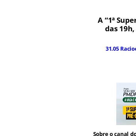
A “1ª Supe
das 19h,
31.05 Racio
Sobre o canal d