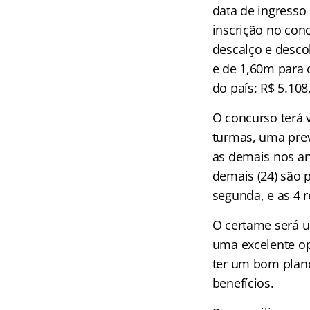
data de ingresso
inscrição no con
descalço e desco
e de 1,60m para 
do país: R$ 5.108
O concurso terá v
turmas, uma previ
as demais nos an
demais (24) são 
segunda, e as 4 r
O certame será u
uma excelente opo
ter um bom plano
benefícios.