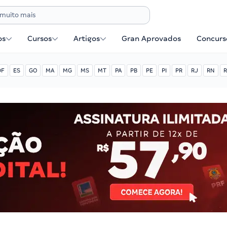
os
Cursos
Artigos
Gran Aprovados
Concurse
DF
ES
GO
MA
MG
MS
MT
PA
PB
PE
PI
PR
RJ
RN
R