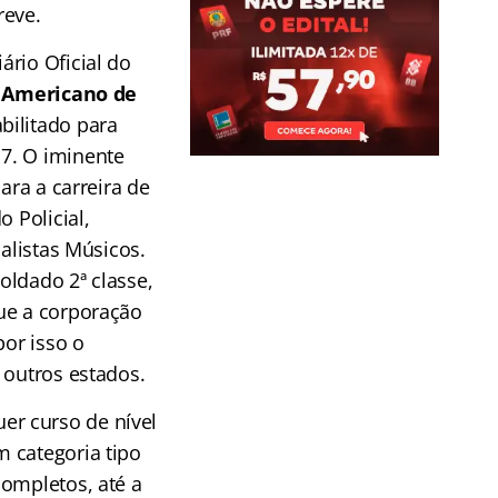
reve.
rio Oficial do
o Americano de
abilitado para
7. O iminente
ara a carreira de
o Policial,
alistas Músicos.
oldado 2ª classe,
ue a corporação
por isso o
 outros estados.
er curso de nível
 categoria tipo
completos, até a