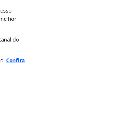
nosso
 melhor
canal do
po.
Confira