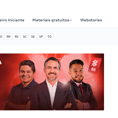
iro Iniciante
Materiais gratuitos
Webstories
O
RR
RS
SC
SE
SP
TO