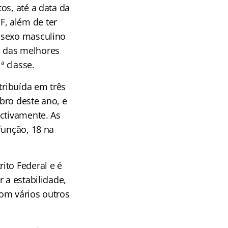
os, até a data da
, além de ter
 sexo masculino
a das melhores
ª classe.
tribuída em três
ubro deste ano, e
ectivamente. As
função, 18 na
ito Federal e é
 a estabilidade,
om vários outros