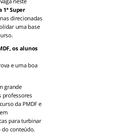
vaga neste
 a 1ª Super
inas direcionadas
solidar uma base
urso.
MDF, os alunos
rova e uma boa
om grande
s professores
ncurso da PMDF e
tem
as para turbinar
o do conteúdo.