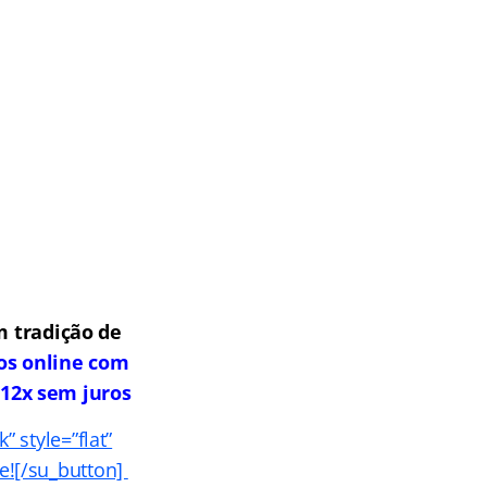
 tradição de
os online com
 12x sem juros
 style=”flat”
se![/su_button]