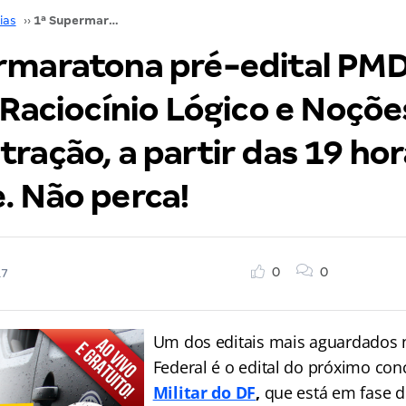
ias
››
1ª Supermaratona pré-edital PMDF: Hoje é dia de Raciocínio Lógico e Noções de Administração, a partir das 19 horas, no Youtube. Não perca!
rmaratona pré-edital PMD
 Raciocínio Lógico e Noçõe
ração, a partir das 19 hor
. Não perca!
0
0
17
Um dos editais mais aguardados n
Federal é o edital do próximo
con
Militar do DF
,
que está em fase d