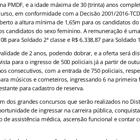
 na PMDF, e a idade máxima de 30 (trinta) anos complet
curso, em conformidade com a Decisão 2001/2016-TCDF
berto a altura mínima de 1,65m para os candidatos do
os candidatos do sexo feminino. A remuneração é um
,08 para Soldado 2ª classe e R$ 6.338,87 para Soldado 1
alidade de 2 anos, podendo dobrar, e a oferta será dis
sta para o ingresso de 500 policiais já a partir de out
os consecutivos, com a entrada de 750 policiais, resp
para músicos e corneteiros, ingressando 6 na primeira 
estante para cadastro de reserva.
m dos grandes concursos que serão realizados no Distr
rtunidade de ingressar na carreira pública, conquistar
 de assistência médica, ascensão funcional e contar c