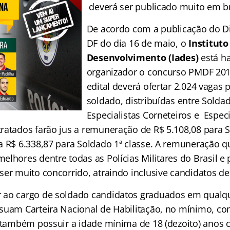
deverá ser publicado muito em b
De acordo com a publicação do Diá
DF do dia 16 de maio, o
Institut
Desenvolvimento (Iades)
está h
organizador o concurso PMDF 201
edital deverá ofertar 2.024 vagas p
soldado, distribuídas entre Soldad
Especialistas Corneteiros e Especi
ratados farão jus a remuneração de R$ 5.108,08 para S
a R$ 6.338,87 para Soldado 1ª classe. A remuneração q
lhores dentre todas as Polícias Militares do Brasil e 
ser muito concorrido, atraindo inclusive candidatos de
ao cargo de soldado candidatos graduados em qualqu
suam Carteira Nacional de Habilitação, no mínimo, com
o também possuir a idade mínima de 18 (dezoito) anos 