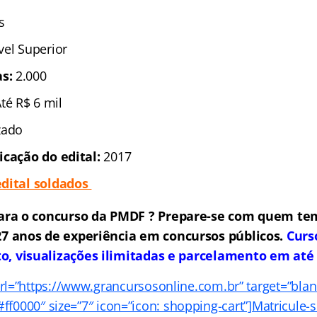
s
ível Superior
s:
2.000
Até R$ 6 mil
zado
icação do edital:
2017
edital soldados
ara o concurso da PMDF ? Prepare-se com quem tem
7 anos de experiência em concursos públicos.
Curs
to, visualizações ilimitadas e parcelamento em até
rl=”https://www.grancursosonline.com.br” target=”blank”
f0000″ size=”7″ icon=”icon: shopping-cart”]Matricule-