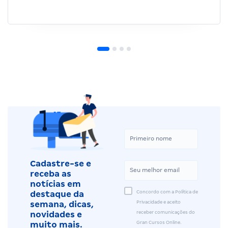
Cadastre-se e
receba as
notícias em
Concordo com a Política de
destaque da
Privacidade e aceito
semana, dicas,
receber comunicações do
novidades e
Gran Cursos Online.
muito mais.