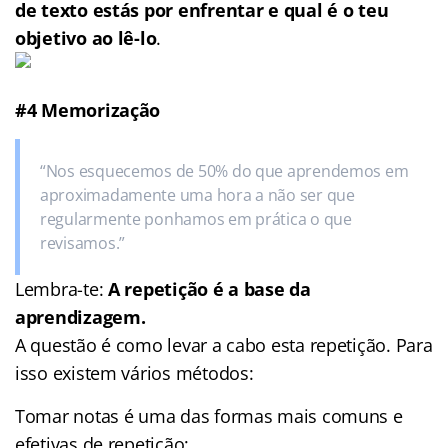
de texto estás por enfrentar e qual é o teu
objetivo ao lê-lo
.
#4 Memorização
“Nos esquecemos de 50% do que aprendemos em
aproximadamente uma hora a não ser que
regularmente ponhamos em prática o que
revisamos.”
Lembra-te:
A repetição é a base da
aprendizagem.
A questão é como levar a cabo esta repetição. Para
isso existem vários métodos:
Tomar notas é uma das formas mais comuns e
efetivas de repetição;