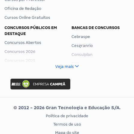
Oficina de Redação
Cursos Online Gratuitos
CONCURSOS PÚBLICOS EM
BANCAS DE CONCURSOS
DESTAQUE
Cebraspe
Concursos Abertos
Cesgranrio
Concursos 2026
Consulplan
Concursos 2025
FCC
Veja mais
Concurso Nacional Unificado
FGV
Concurso Ibama
Idecan
Concurso MPU
Selecon
Editais publicados
Uniase
© 2012 - 2026 Gran Tecnologia e Educação S/A.
Vunesp
Política de privacidade
CONCURSOS POR PROFISSÃO
EXAME DE ORDEM
Termos de uso
Concursos Administrativos
OAB
Mapa do site