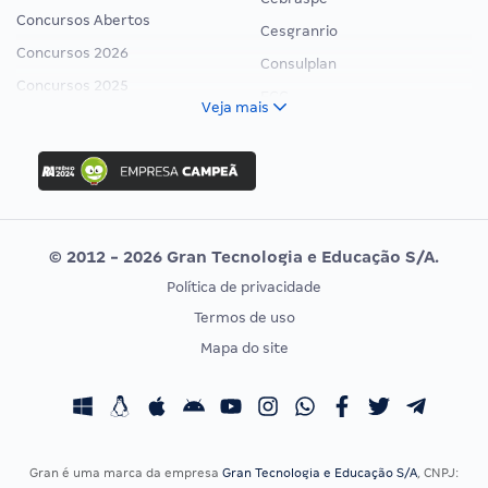
Concursos Abertos
Cesgranrio
Concursos 2026
Consulplan
Concursos 2025
FCC
Veja mais
Concurso Nacional Unificado
FGV
Concurso Ibama
Idecan
Concurso MPU
Selecon
Editais publicados
Uniase
© 2012 - 2026 Gran Tecnologia e Educação S/A.
Vunesp
Política de privacidade
CONCURSOS POR PROFISSÃO
EXAME DE ORDEM
Termos de uso
Concursos Administrativos
OAB
Mapa do site
Concursos Educação
Prova OAB
Concursos Fiscais
Calendário OAB
Concursos Jurídicos
Questões OAB
Concursos Militares
Recursos OAB
Gran é uma marca da empresa
Gran Tecnologia e Educação S/A
, CNPJ: