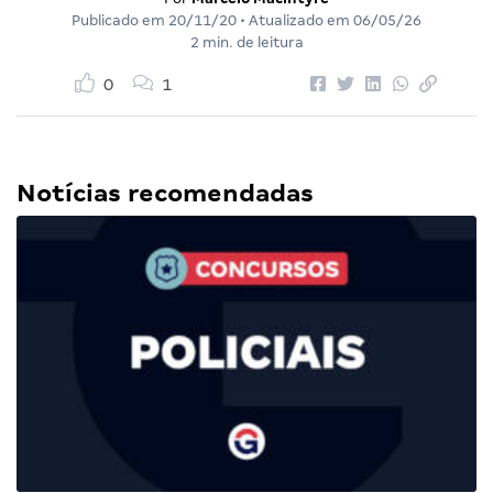
Publicado em
20/11/20
• Atualizado em
06/05/26
2 min. de leitura
0
1
Notícias recomendadas