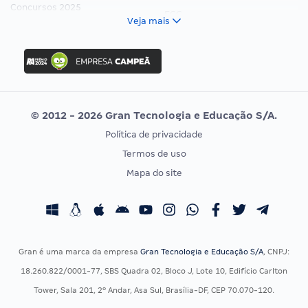
Concursos 2025
FCC
Veja mais
Concurso Nacional Unificado
FGV
Concurso Ibama
Idecan
Concurso MPU
Selecon
Editais publicados
Uniase
© 2012 - 2026 Gran Tecnologia e Educação S/A.
Vunesp
Política de privacidade
CONCURSOS POR PROFISSÃO
EXAME DE ORDEM
Termos de uso
Concursos Administrativos
OAB
Mapa do site
Concursos Educação
Prova OAB
Concursos Fiscais
Calendário OAB
Concursos Jurídicos
Questões OAB
Concursos Militares
Recursos OAB
Gran é uma marca da empresa
Gran Tecnologia e Educação S/A
, CNPJ:
Concursos Policiais
Exame de Ordem
18.260.822/0001-77, SBS Quadra 02, Bloco J, Lote 10, Edifício Carlton
Concursos Saúde
Tower, Sala 201, 2º Andar, Asa Sul, Brasília-DF, CEP 70.070-120.
Concursos Tribunais