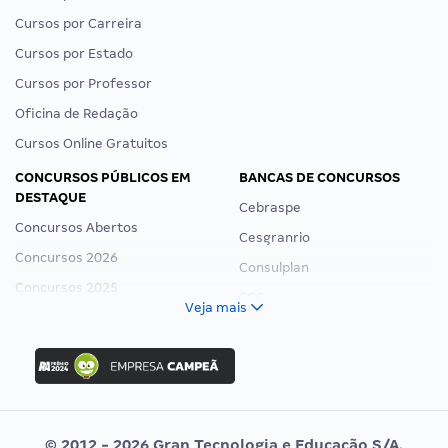
Cursos por Carreira
Cursos por Estado
Cursos por Professor
Oficina de Redação
Cursos Online Gratuitos
CONCURSOS PÚBLICOS EM
BANCAS DE CONCURSOS
DESTAQUE
Cebraspe
Concursos Abertos
Cesgranrio
Concursos 2026
Consulplan
Concursos 2025
FCC
Veja mais
Concurso Nacional Unificado
FGV
Concurso Ibama
Idecan
Concurso MPU
Selecon
Editais publicados
Uniase
© 2012 - 2026 Gran Tecnologia e Educação S/A.
Vunesp